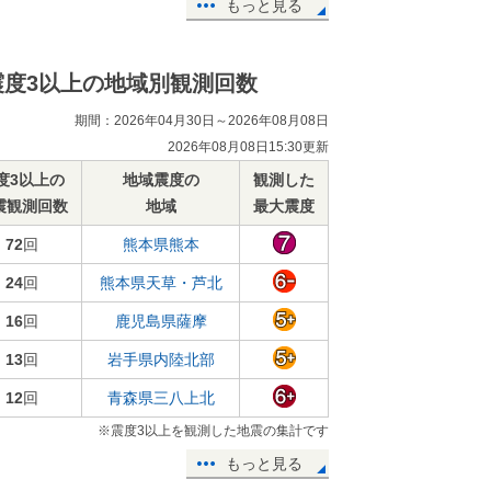
もっと見る
震度3以上の地域別観測回数
期間：2026年04月30日～2026年08月08日
2026年08月08日15:30更新
度3以上の
地域震度の
観測した
震観測回数
地域
最大震度
72
回
熊本県熊本
24
回
熊本県天草・芦北
16
回
鹿児島県薩摩
13
回
岩手県内陸北部
12
回
青森県三八上北
※震度3以上を観測した地震の集計です
もっと見る