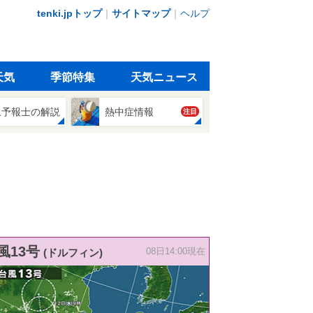
tenki.jpトップ
｜
サイトマップ
｜
ヘルプ
天気
季節特集
天気ニュース
象予報士の解説
熱中症情報
注目
風13号
(ドルフィン)
08日14:00現在