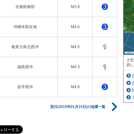
京都府南部
M3.8
沖縄本島近海
M4.6
奄美大島北西沖
M4.5
大型
西に
福島県沖
M4.3
岩手県沖
M4.8
翌日(2015年01月15日)の地震一覧