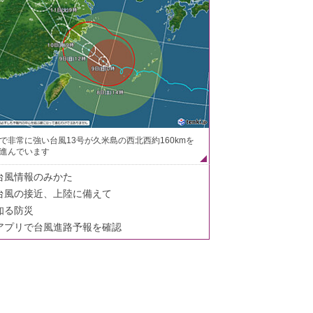
で非常に強い台風13号が久米島の西北西約160kmを
進んでいます
台風情報のみかた
台風の接近、上陸に備えて
知る防災
アプリで台風進路予報を確認