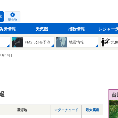
索
現在地
防災情報
天気図
指数情報
レジャー
PM2.5分布予測
地震情報
気
01月14日
報
台
震源地
マグニチュード
最大震度