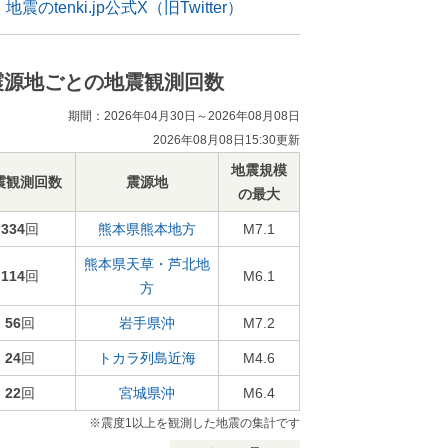
地震のtenki.jp公式X（旧Twitter）
震源地ごとの地震観測回数
期間：2026年04月30日～2026年08月08日
2026年08月08日15:30更新
地震規模
震観測回数
震源地
の最大
334
回
熊本県熊本地方
M7.1
熊本県天草・芦北地
114
回
M6.1
方
56
回
岩手県沖
M7.2
24
回
トカラ列島近海
M4.6
22
回
宮城県沖
M6.4
※震度1以上を観測した地震の集計です