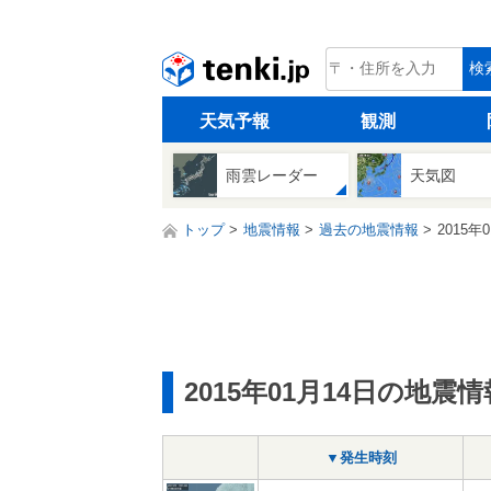
tenki.jp
検
天気予報
観測
雨雲レーダー
天気図
トップ
地震情報
過去の地震情報
2015年
2015年01月14日の地震情
▼発生時刻