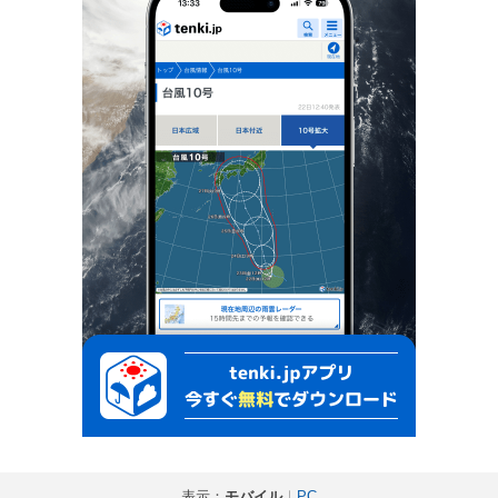
表示：
モバイル
｜
PC