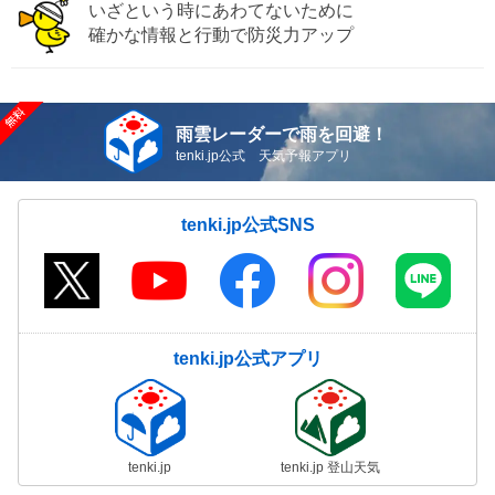
いざという時にあわてないために
確かな情報と行動で防災力アップ
雨雲レーダーで雨を回避！
tenki.jp公式 天気予報アプリ
tenki.jp公式SNS
tenki.jp公式アプリ
tenki.jp
tenki.jp 登山天気