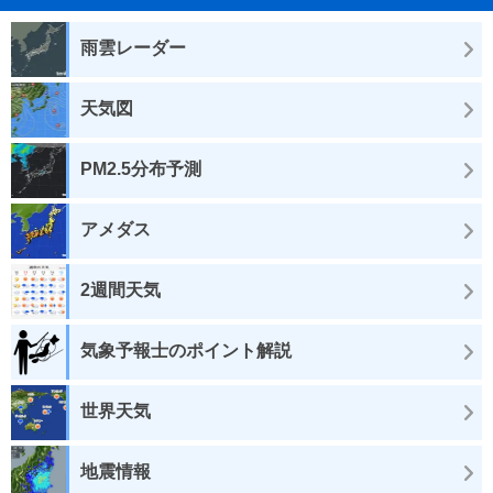
雨雲レーダー
天気図
PM2.5分布予測
アメダス
2週間天気
気象予報士のポイント解説
世界天気
地震情報