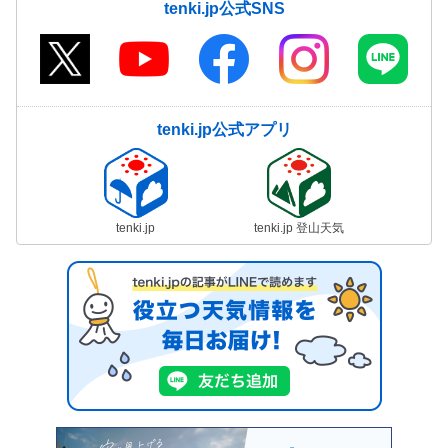
tenki.jp公式SNS
tenki.jp公式アプリ
tenki.jp
tenki.jp 登山天気