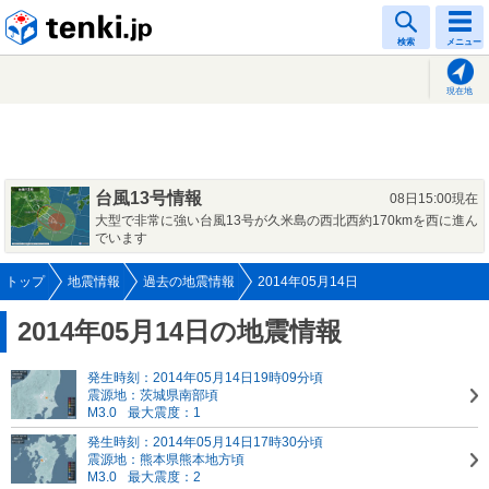
tenki.jp
検索
メニュー
現在地
台風13号情報
08日15:00現在
大型で非常に強い台風13号が久米島の西北西約170kmを西に進ん
でいます
トップ
地震情報
過去の地震情報
2014年05月14日
2014年05月14日の地震情報
発生時刻：2014年05月14日19時09分頃
震源地：茨城県南部頃
M3.0
最大震度：1
発生時刻：2014年05月14日17時30分頃
震源地：熊本県熊本地方頃
M3.0
最大震度：2