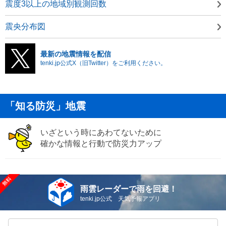
震度3以上の地域別観測回数
震央分布図
最新の地震情報を配信
tenki.jp公式X（旧Twitter）をご利用ください。
「知る防災」地震
いざという時にあわてないために
確かな情報と行動で防災力アップ
雨雲レーダーで雨を回避！
tenki.jp公式 天気予報アプリ