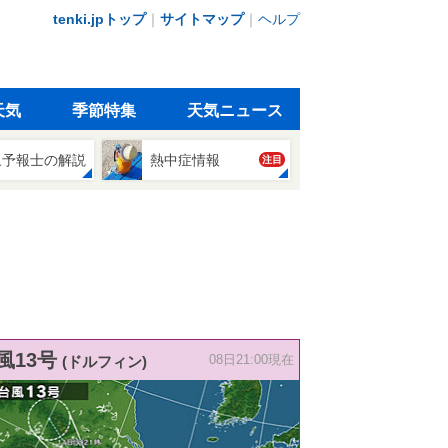
tenki.jpトップ
｜
サイトマップ
｜
ヘルプ
天気
季節特集
天気ニュース
象予報士の解説
熱中症情報
注目
風13号
(ドルフィン)
08日21:00現在