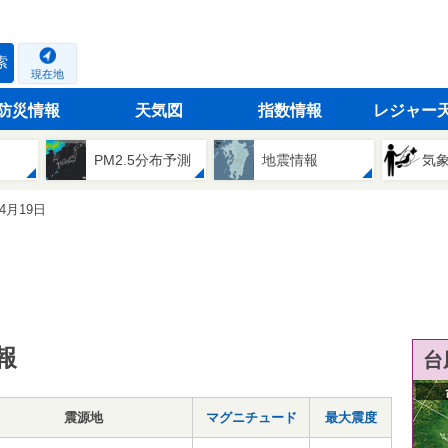
索
現在地
防災情報
天気図
指数情報
レジャー
PM2.5分布予測
地震情報
気
04月19日
報
台
震源地
マグニチュード
最大震度