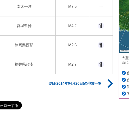
南太平洋
M7.5
---
宮城県沖
M4.2
静岡県西部
M2.6
大型
西に
福井県嶺南
M2.7
翌日(2014年04月20日)の地震一覧