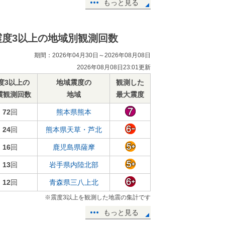
もっと見る
震度3以上の地域別観測回数
期間：2026年04月30日～2026年08月08日
2026年08月08日23:01更新
度3以上の
地域震度の
観測した
震観測回数
地域
最大震度
72
回
熊本県熊本
24
回
熊本県天草・芦北
16
回
鹿児島県薩摩
13
回
岩手県内陸北部
12
回
青森県三八上北
※震度3以上を観測した地震の集計です
もっと見る