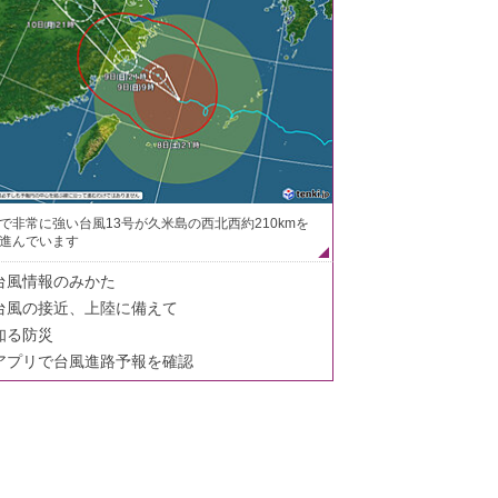
で非常に強い台風13号が久米島の西北西約210kmを
進んでいます
台風情報のみかた
台風の接近、上陸に備えて
知る防災
アプリで台風進路予報を確認