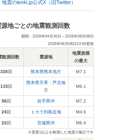
地震のtenki.jp公式X（旧Twitter）
震源地ごとの地震観測回数
期間：2026年04月30日～2026年08月08日
2026年08月08日23:00更新
地震規模
震観測回数
震源地
の最大
335
回
熊本県熊本地方
M7.1
熊本県天草・芦北地
115
回
M6.1
方
56
回
岩手県沖
M7.2
24
回
トカラ列島近海
M4.6
22
回
宮城県沖
M6.4
※震度1以上を観測した地震の集計です