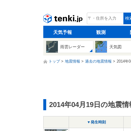
tenki.jp
検
天気予報
観測
雨雲レーダー
天気図
トップ
地震情報
過去の地震情報
2014年
2014年04月19日の地震情
▼発生時刻