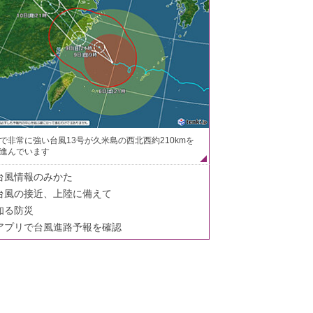
で非常に強い台風13号が久米島の西北西約210kmを
進んでいます
台風情報のみかた
台風の接近、上陸に備えて
知る防災
アプリで台風進路予報を確認