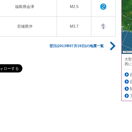
福島県会津
M2.5
宮城県沖
M3.7
翌日(2013年07月19日)の地震一覧
大型
西に