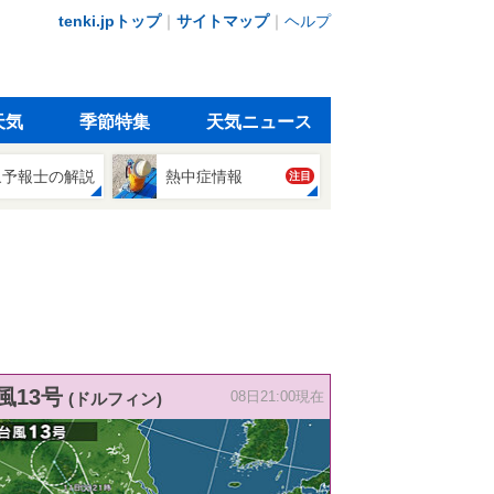
tenki.jpトップ
｜
サイトマップ
｜
ヘルプ
天気
季節特集
天気ニュース
象予報士の解説
熱中症情報
注目
風13号
(ドルフィン)
08日21:00現在