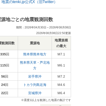
地震のtenki.jp公式X（旧Twitter）
震源地ごとの地震観測回数
期間：2026年04月30日～2026年08月08日
2026年08月08日22:50更新
地震規模
震観測回数
震源地
の最大
335
回
熊本県熊本地方
M7.1
熊本県天草・芦北地
115
回
M6.1
方
56
回
岩手県沖
M7.2
24
回
トカラ列島近海
M4.6
22
回
宮城県沖
M6.4
※震度1以上を観測した地震の集計です