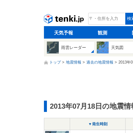
tenki.jp
検
天気予報
観測
雨雲レーダー
天気図
トップ
地震情報
過去の地震情報
2013年
2013年07月18日の地震情
▼発生時刻