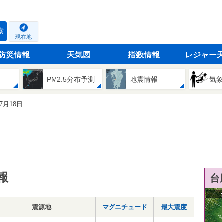
索
現在地
防災情報
天気図
指数情報
レジャー
PM2.5分布予測
地震情報
気
07月18日
報
台
震源地
マグニチュード
最大震度