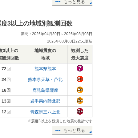
もっと見る
震度3以上の地域別観測回数
期間：2026年04月30日～2026年08月08日
2026年08月08日22:51更新
度3以上の
地域震度の
観測した
震観測回数
地域
最大震度
72
回
熊本県熊本
24
回
熊本県天草・芦北
16
回
鹿児島県薩摩
13
回
岩手県内陸北部
12
回
青森県三八上北
※震度3以上を観測した地震の集計です
もっと見る