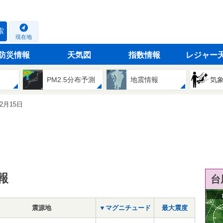
索
現在地
防災情報
天気図
指数情報
レジャー
PM2.5分布予測
地震情報
気
02月15日
報
台
震源地
▼マグニチュード
最大震度