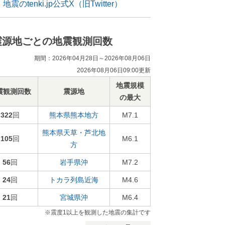
地震のtenki.jp公式X（旧Twitter）
震源地ごとの地震観測回数
期間：2026年04月28日～2026年08月06日
2026年08月06日09:00更新
地震規模
震観測回数
震源地
の最大
322
回
熊本県熊本地方
M7.1
熊本県天草・芦北地
105
回
M6.1
方
56
回
岩手県沖
M7.2
24
回
トカラ列島近海
M4.6
21
回
宮城県沖
M6.4
※震度1以上を観測した地震の集計です