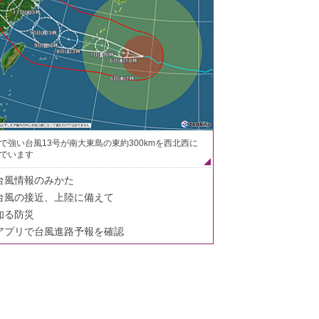
で強い台風13号が南大東島の東約300kmを西北西に
でいます
台風情報のみかた
台風の接近、上陸に備えて
知る防災
アプリで台風進路予報を確認