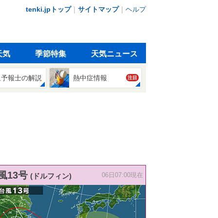
tenki.jpトップ
｜
サイトマップ
｜
ヘルプ
天気
季節特集
天気ニュース
象予報士の解説
熱中症情報
注目
風13号
(ドルフィン)
06日07:00現在