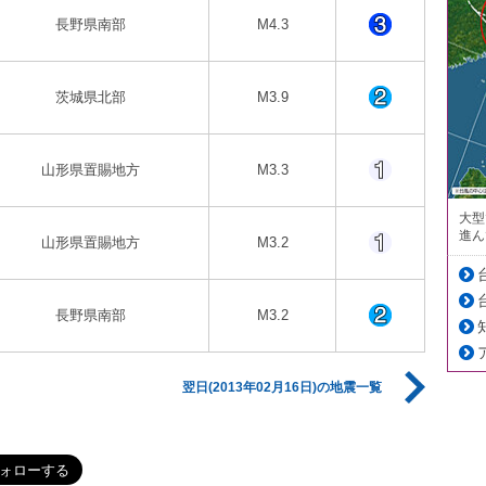
長野県南部
M4.3
茨城県北部
M3.9
山形県置賜地方
M3.3
大型
進ん
山形県置賜地方
M3.2
長野県南部
M3.2
翌日(2013年02月16日)の地震一覧