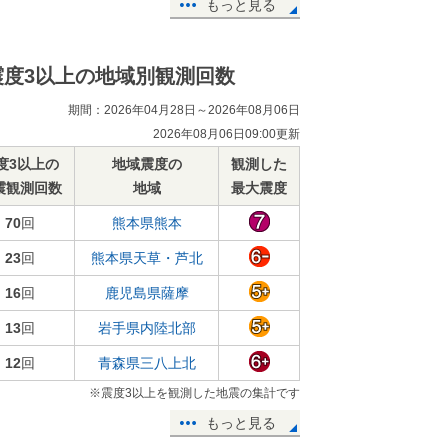
もっと見る
震度3以上の地域別観測回数
期間：2026年04月28日～2026年08月06日
2026年08月06日09:00更新
度3以上の
地域震度の
観測した
震観測回数
地域
最大震度
70
回
熊本県熊本
23
回
熊本県天草・芦北
16
回
鹿児島県薩摩
13
回
岩手県内陸北部
12
回
青森県三八上北
※震度3以上を観測した地震の集計です
もっと見る