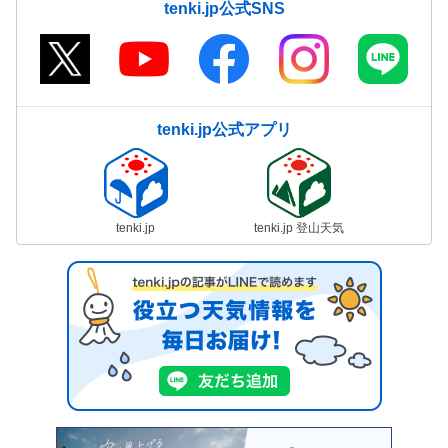
tenki.jp公式SNS
tenki.jp公式アプリ
tenki.jp
tenki.jp 登山天気