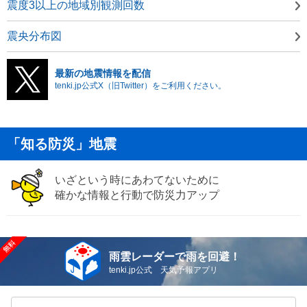
震度3以上の地域別観測回数
震央分布図
最新の地震情報を配信
tenki.jp公式X（旧Twitter）をご利用ください。
「知る防災」地震
いざという時にあわてないために
確かな情報と行動で防災力アップ
雨雲レーダーで雨を回避！
tenki.jp公式 天気予報アプリ