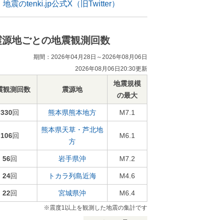
地震のtenki.jp公式X（旧Twitter）
震源地ごとの地震観測回数
期間：2026年04月28日～2026年08月06日
2026年08月06日20:30更新
地震規模
震観測回数
震源地
の最大
330
回
熊本県熊本地方
M7.1
熊本県天草・芦北地
106
回
M6.1
方
56
回
岩手県沖
M7.2
24
回
トカラ列島近海
M4.6
22
回
宮城県沖
M6.4
※震度1以上を観測した地震の集計です