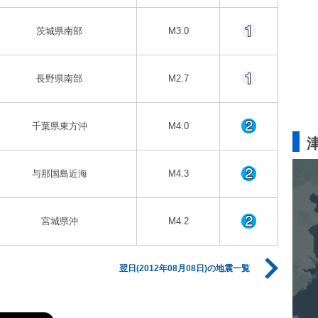
茨城県南部
M3.0
長野県南部
M2.7
千葉県東方沖
M4.0
与那国島近海
M4.3
宮城県沖
M4.2
翌日(2012年08月08日)の地震一覧