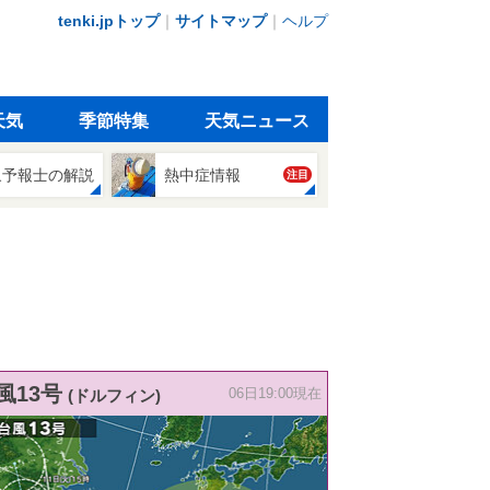
tenki.jpトップ
｜
サイトマップ
｜
ヘルプ
天気
季節特集
天気ニュース
象予報士の解説
熱中症情報
注目
風13号
(ドルフィン)
06日19:00現在