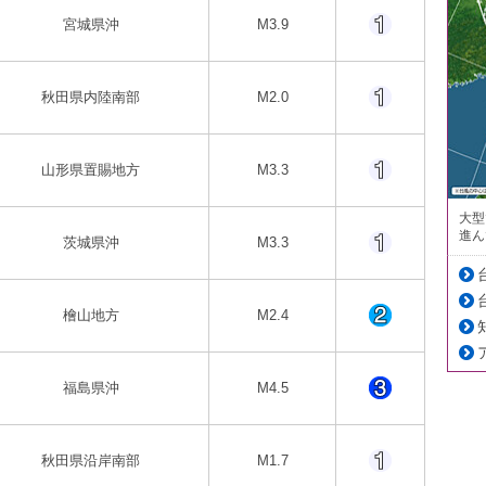
宮城県沖
M3.9
秋田県内陸南部
M2.0
山形県置賜地方
M3.3
大型
進ん
茨城県沖
M3.3
檜山地方
M2.4
福島県沖
M4.5
秋田県沿岸南部
M1.7