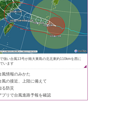
で強い台風13号が南大東島の北北東約110kmを西に
でいます
台風情報のみかた
台風の接近、上陸に備えて
知る防災
アプリで台風進路予報を確認