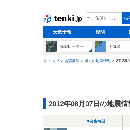
tenki.jp
検
天気予報
観測
雨雲レーダー
天気図
トップ
地震情報
過去の地震情報
2012年
2012年08月07日の地震情
▼発生時刻