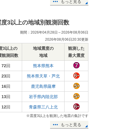
もっと見る
震度3以上の地域別観測回数
期間：2026年04月28日～2026年08月06日
2026年08月06日20:30更新
度3以上の
地域震度の
観測した
震観測回数
地域
最大震度
72
回
熊本県熊本
23
回
熊本県天草・芦北
16
回
鹿児島県薩摩
13
回
岩手県内陸北部
12
回
青森県三八上北
※震度3以上を観測した地震の集計です
もっと見る