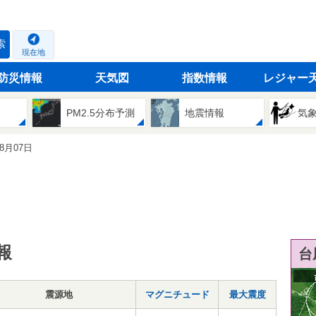
索
現在地
防災情報
天気図
指数情報
レジャー
PM2.5分布予測
地震情報
気
08月07日
報
台
震源地
マグニチュード
最大震度