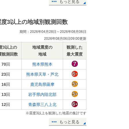
もっと見る
震度3以上の地域別観測回数
期間：2026年04月28日～2026年08月06日
2026年08月06日09:00更新
度3以上の
地域震度の
観測した
震観測回数
地域
最大震度
70
回
熊本県熊本
23
回
熊本県天草・芦北
16
回
鹿児島県薩摩
13
回
岩手県内陸北部
12
回
青森県三八上北
※震度3以上を観測した地震の集計です
もっと見る