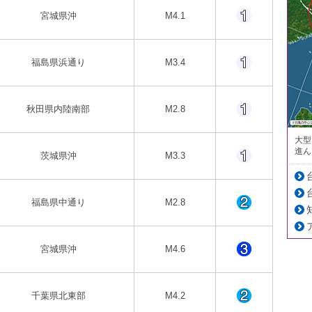
宮城県沖
M4.1
福島県浜通り
M3.4
秋田県内陸南部
M2.8
大型
進ん
茨城県沖
M3.3
福島県中通り
M2.8
宮城県沖
M4.6
千葉県北東部
M4.2