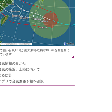
で強い台風13号が南大東島の東約300kmを西北西に
でいます
台風情報のみかた
台風の接近、上陸に備えて
知る防災
アプリで台風進路予報を確認