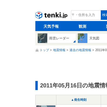
tenki.jp
検
天気予報
観測
雨雲レーダー
天気図
トップ
地震情報
過去の地震情報
2011年
2011年05月16日の地震情
▲発生時刻