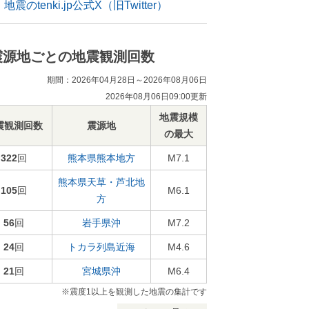
地震のtenki.jp公式X（旧Twitter）
震源地ごとの地震観測回数
期間：2026年04月28日～2026年08月06日
2026年08月06日09:00更新
地震規模
震観測回数
震源地
の最大
322
回
熊本県熊本地方
M7.1
熊本県天草・芦北地
105
回
M6.1
方
56
回
岩手県沖
M7.2
24
回
トカラ列島近海
M4.6
21
回
宮城県沖
M6.4
※震度1以上を観測した地震の集計です