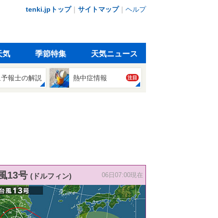
tenki.jpトップ
｜
サイトマップ
｜
ヘルプ
天気
季節特集
天気ニュース
象予報士の解説
熱中症情報
注目
風13号
(ドルフィン)
06日07:00現在