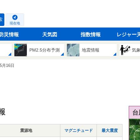
索
現在地
防災情報
天気図
指数情報
レジャー
PM2.5分布予測
地震情報
気
05月16日
報
台
震源地
マグニチュード
最大震度