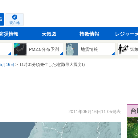
索
現在地
防災情報
天気図
指数情報
レジャー
PM2.5分布予測
地震情報
気
05月16日
11時01分頃発生した地震(最大震度1)
台
2011年05月16日11:05発表