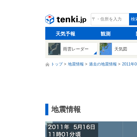
tenki.jp
検
天気予報
観測
雨雲レーダー
天気図
トップ
地震情報
過去の地震情報
2011年
地震情報