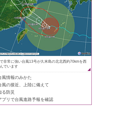
で非常に強い台風13号が久米島の北北西約70kmを西
んでいます
台風情報のみかた
台風の接近、上陸に備えて
知る防災
アプリで台風進路予報を確認