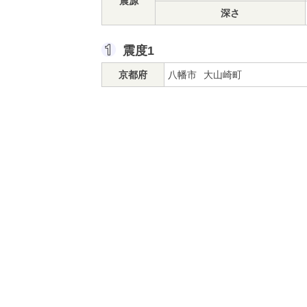
震源
深さ
震度1
京都府
八幡市
大山崎町