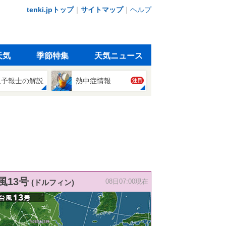
tenki.jpトップ
｜
サイトマップ
｜
ヘルプ
天気
季節特集
天気ニュース
象予報士の解説
熱中症情報
注目
風13号
(ドルフィン)
08日07:00現在