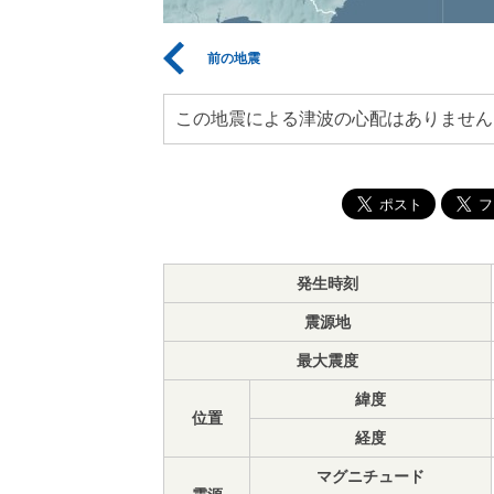
前の地震
この地震による津波の心配はありません
発生時刻
震源地
最大震度
緯度
位置
経度
マグニチュード