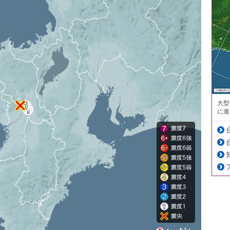
大型
に進