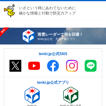
いざという時にあわてないために
確かな情報と行動で防災力アップ
雨雲レーダーで雨を回避！
tenki.jp公式 天気予報アプリ
tenki.jp公式SNS
tenki.jp公式アプリ
tenki.jp
tenki.jp 登山天気