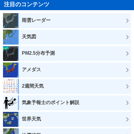
注目のコンテンツ
雨雲レーダー
天気図
PM2.5分布予測
アメダス
2週間天気
気象予報士のポイント解説
世界天気