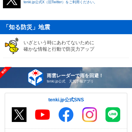
tenki.jp公式X（旧Twitter）をご利用ください。
「知る防災」地震
いざという時にあわてないために
確かな情報と行動で防災力アップ
雨雲レーダーで雨を回避！
tenki.jp公式 天気予報アプリ
tenki.jp公式SNS