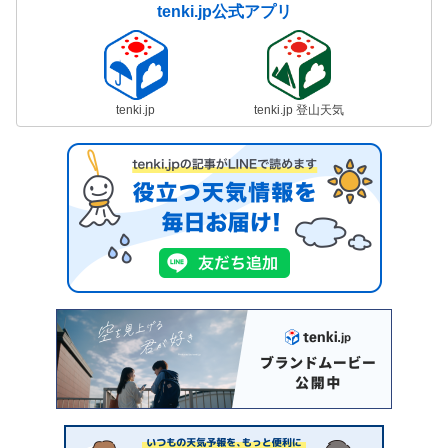
tenki.jp公式アプリ
tenki.jp
tenki.jp 登山天気