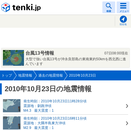
tenki.jp
検索
メニュー
現在地
台風13号情報
07日08:00現在
大型で強い台風13号が沖永良部島の東南東約50kmを西北西に進
んでいます
トップ
地震情報
過去の地震情報
2010年10月23日
2010年10月23日の地震情報
発生時刻：2010年10月23日11時28分頃
震源地：釧路沖頃
M4.3
最大震度：1
発生時刻：2010年10月23日16時11分頃
震源地：大隅半島東方沖頃
M2.9
最大震度：1