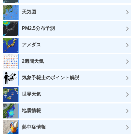
天気図
PM2.5分布予測
アメダス
2週間天気
気象予報士のポイント解説
世界天気
地震情報
熱中症情報