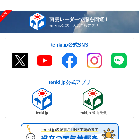
雨雲レーダーで雨を回避！
tenki.jp公式 天気予報アプリ
tenki.jp公式SNS
tenki.jp公式アプリ
tenki.jp
tenki.jp 登山天気