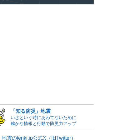
「知る防災」地震
いざという時にあわてないために
確かな情報と行動で防災力アップ
地震のtenki.jp公式X（旧Twitter）