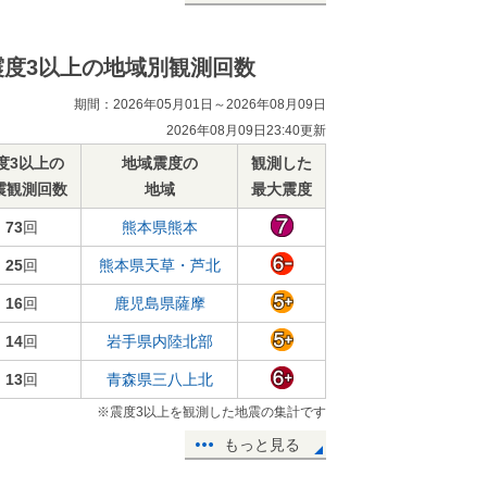
震度3以上の地域別観測回数
期間：2026年05月01日～2026年08月09日
2026年08月09日23:40更新
度3以上の
地域震度の
観測した
震観測回数
地域
最大震度
73
回
熊本県熊本
25
回
熊本県天草・芦北
16
回
鹿児島県薩摩
14
回
岩手県内陸北部
13
回
青森県三八上北
※震度3以上を観測した地震の集計です
もっと見る