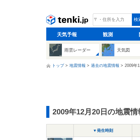
tenki.jp
検
天気予報
観測
雨雲レーダー
天気図
トップ
地震情報
過去の地震情報
2009年
2009年12月20日の地震情
▼発生時刻