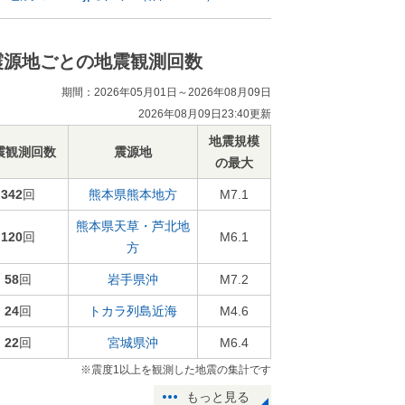
震源地ごとの地震観測回数
期間：2026年05月01日～2026年08月09日
2026年08月09日23:40更新
地震規模
震観測回数
震源地
の最大
342
回
熊本県熊本地方
M7.1
熊本県天草・芦北地
120
回
M6.1
方
58
回
岩手県沖
M7.2
24
回
トカラ列島近海
M4.6
22
回
宮城県沖
M6.4
※震度1以上を観測した地震の集計です
もっと見る