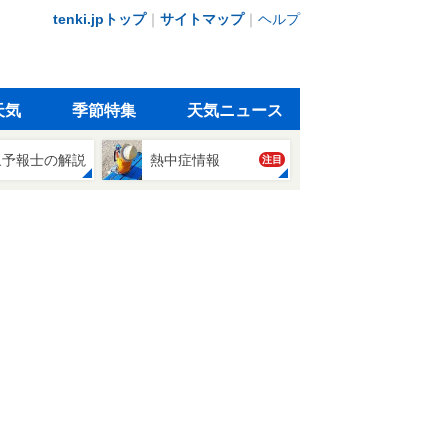
tenki.jpトップ
｜
サイトマップ
｜
ヘルプ
天気
季節特集
天気ニュース
象予報士の解説
熱中症情報
注目