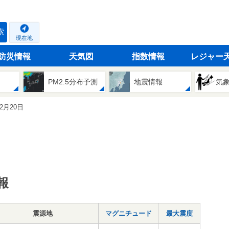
索
現在地
防災情報
天気図
指数情報
レジャー
PM2.5分布予測
地震情報
気
12月20日
報
震源地
マグニチュード
最大震度