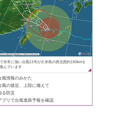
で非常に強い台風13号が久米島の西北西約160kmを
進んでいます
台風情報のみかた
台風の接近、上陸に備えて
知る防災
アプリで台風進路予報を確認