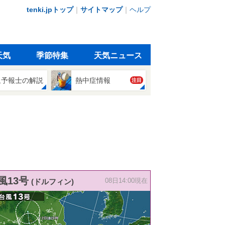
tenki.jpトップ
｜
サイトマップ
｜
ヘルプ
天気
季節特集
天気ニュース
象予報士の解説
熱中症情報
注目
風13号
(ドルフィン)
08日14:00現在