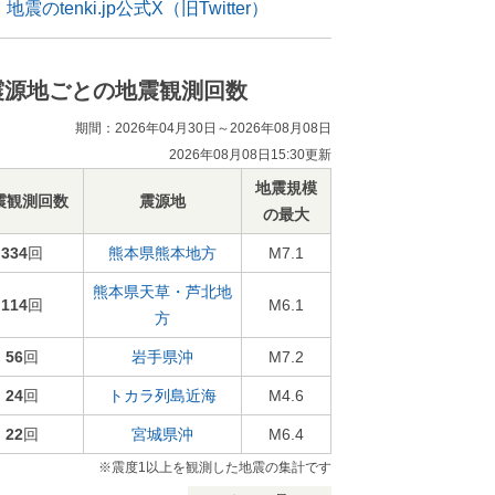
地震のtenki.jp公式X（旧Twitter）
震源地ごとの地震観測回数
期間：2026年04月30日～2026年08月08日
2026年08月08日15:30更新
地震規模
震観測回数
震源地
の最大
334
回
熊本県熊本地方
M7.1
熊本県天草・芦北地
114
回
M6.1
方
56
回
岩手県沖
M7.2
24
回
トカラ列島近海
M4.6
22
回
宮城県沖
M6.4
※震度1以上を観測した地震の集計です