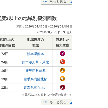
もっと見る
震度3以上の地域別観測回数
期間：2026年04月30日～2026年08月08日
2026年08月08日15:30更新
度3以上の
地域震度の
観測した
震観測回数
地域
最大震度
72
回
熊本県熊本
24
回
熊本県天草・芦北
16
回
鹿児島県薩摩
13
回
岩手県内陸北部
12
回
青森県三八上北
※震度3以上を観測した地震の集計です
もっと見る