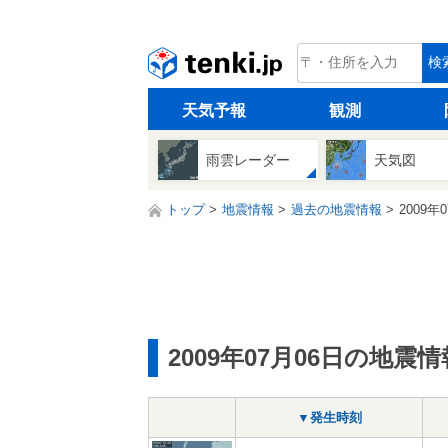
tenki.jp
検
天気予報
観測
雨雲レーダー
天気図
トップ
地震情報
過去の地震情報
2009年
2009年07月06日の地震情
▼発生時刻