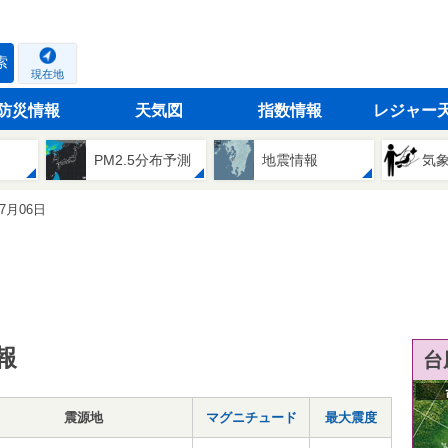
索
現在地
防災情報
天気図
指数情報
レジャー
PM2.5分布予測
地震情報
気
07月06日
報
台
震源地
マグニチュード
最大震度