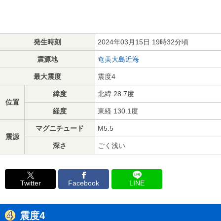
発生時刻
2024年03月15日 19時32分頃
震源地
奄美大島近海
最大震度
震度4
緯度
北緯 28.7度
位置
経度
東経 130.1度
マグニチュード
M5.5
震源
深さ
ごく浅い
Twitter
Facebook
LINE
震度4