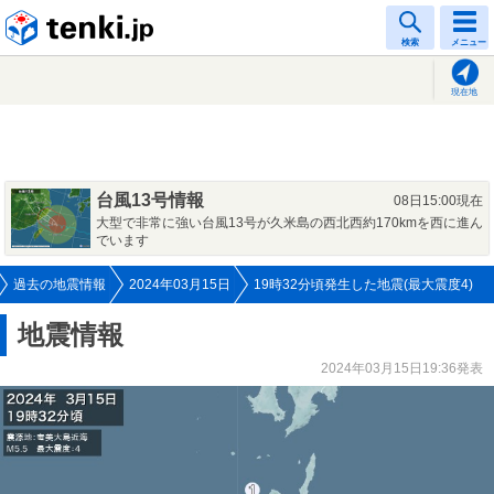
tenki.jp
検索
メニュー
現在地
台風13号情報
08日15:00現在
大型で非常に強い台風13号が久米島の西北西約170kmを西に進ん
でいます
過去の地震情報
2024年03月15日
19時32分頃発生した地震(最大震度4)
地震情報
2024年03月15日19:36発表