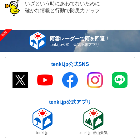
いざという時にあわてないために
確かな情報と行動で防災力アップ
雨雲レーダーで雨を回避！
tenki.jp公式 天気予報アプリ
tenki.jp公式SNS
tenki.jp公式アプリ
tenki.jp
tenki.jp 登山天気