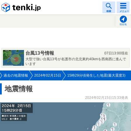
tenki.jp
検索
メニュー
現在地
台風13号情報
07日13:00現在
大型で強い台風13号が名護市の北北東約40kmを西南西に進んで
います
過去の地震情報
2024年02月15日
15時29分頃発生した地震(最大震度3)
地震情報
2024年02月15日15:33発表