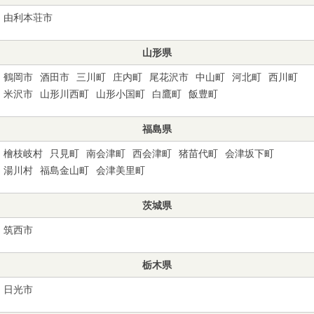
由利本荘市
山形県
鶴岡市
酒田市
三川町
庄内町
尾花沢市
中山町
河北町
西川町
米沢市
山形川西町
山形小国町
白鷹町
飯豊町
福島県
檜枝岐村
只見町
南会津町
西会津町
猪苗代町
会津坂下町
湯川村
福島金山町
会津美里町
茨城県
筑西市
栃木県
日光市