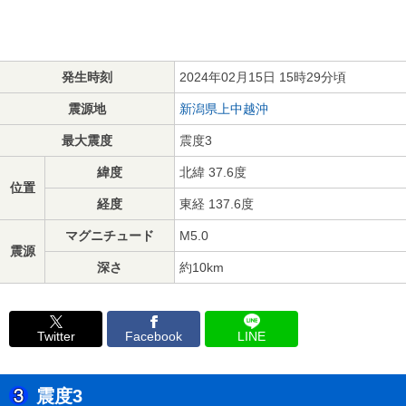
発生時刻
2024年02月15日 15時29分頃
震源地
新潟県上中越沖
最大震度
震度3
緯度
北緯 37.6度
位置
経度
東経 137.6度
マグニチュード
M5.0
震源
深さ
約10km
Twitter
Facebook
LINE
震度3