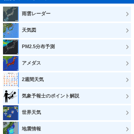
雨雲レーダー
天気図
PM2.5分布予測
アメダス
2週間天気
気象予報士のポイント解説
世界天気
地震情報