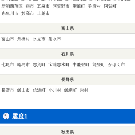
新潟西蒲区
燕市
五泉市
阿賀野市
聖籠町
弥彦村
阿賀町
糸魚川市
妙高市
上越市
富山県
富山市
舟橋村
氷見市
射水市
石川県
七尾市
輪島市
志賀町
宝達志水町
中能登町
能登町
かほく市
長野県
長野市
飯山市
信濃町
小川村
飯綱町
栄村
震度1
秋田県