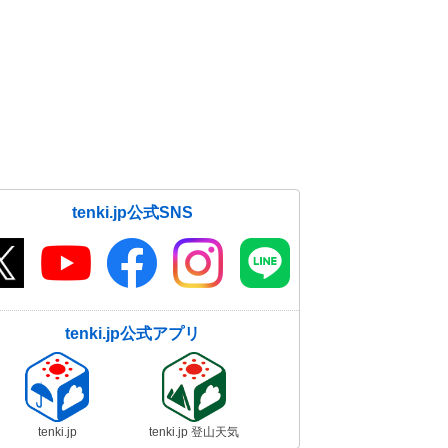
tenki.jp公式SNS
tenki.jp公式アプリ
tenki.jp
tenki.jp 登山天気