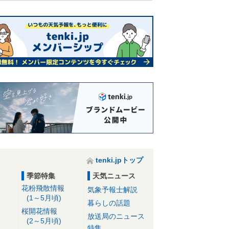
tenki.jpトップ
季節特集
天気ニュース
花粉飛散情報
気象予報士解説
(1～5月頃)
暮らしの話題
桜開花情報
放送局のニュース
(2～5月頃)
特集