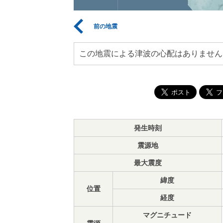
前の地震
この地震による津波の心配はありません
発生時刻
震源地
最大震度
緯度
位置
経度
マグニチュード