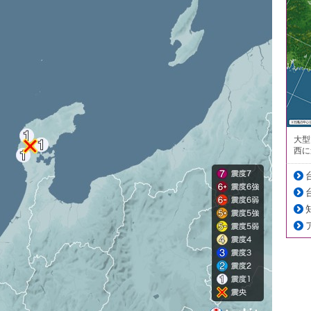
大型
西に