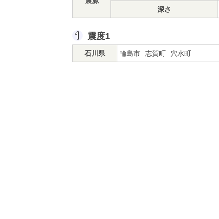
震源
深さ
震度1
石川県
輪島市
志賀町
穴水町