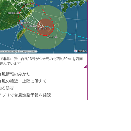
で非常に強い台風13号が久米島の北西約50kmを西南
進んでいます
台風情報のみかた
台風の接近、上陸に備えて
知る防災
アプリで台風進路予報を確認