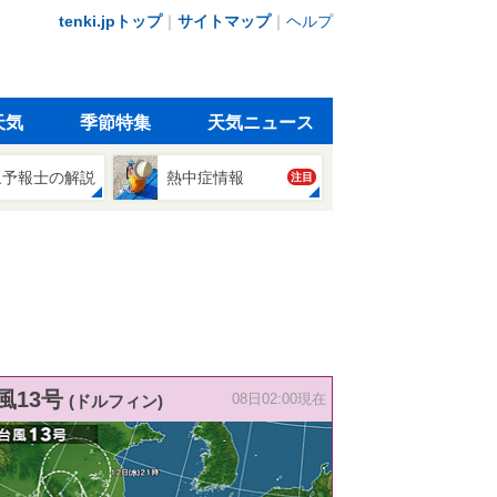
tenki.jpトップ
｜
サイトマップ
｜
ヘルプ
天気
季節特集
天気ニュース
象予報士の解説
熱中症情報
注目
風13号
(ドルフィン)
08日02:00現在