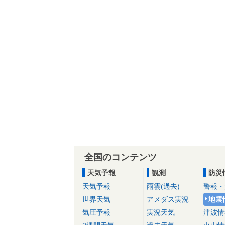
全国のコンテンツ
天気予報
観測
防災
天気予報
雨雲(過去)
警報・
世界天気
アメダス実況
地震
気圧予報
実況天気
津波情