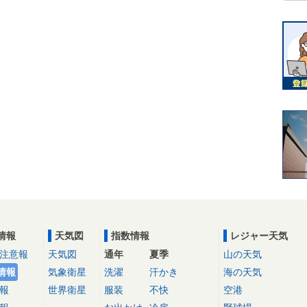
情報
天気図
指数情報
レジャー天気
注意報
天気図
通年
夏季
山の天気
情報
気象衛星
洗濯
汗かき
海の天気
報
世界衛星
服装
不快
空港