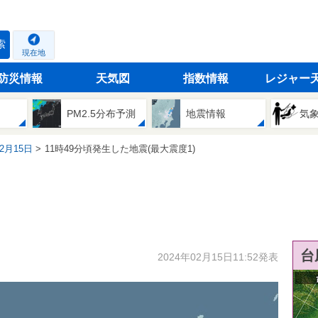
索
現在地
防災情報
天気図
指数情報
レジャー
PM2.5分布予測
地震情報
気
02月15日
11時49分頃発生した地震(最大震度1)
台
2024年02月15日11:52発表