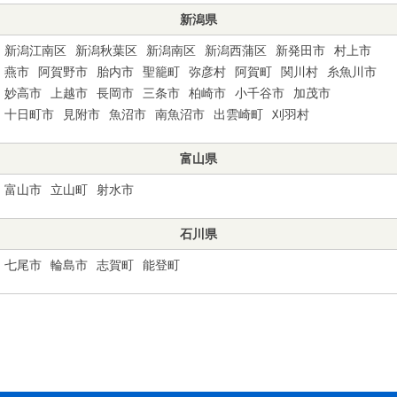
新潟県
新潟江南区
新潟秋葉区
新潟南区
新潟西蒲区
新発田市
村上市
燕市
阿賀野市
胎内市
聖籠町
弥彦村
阿賀町
関川村
糸魚川市
妙高市
上越市
長岡市
三条市
柏崎市
小千谷市
加茂市
十日町市
見附市
魚沼市
南魚沼市
出雲崎町
刈羽村
富山県
富山市
立山町
射水市
石川県
七尾市
輪島市
志賀町
能登町