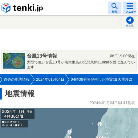
tenki.jp
検索
メニュー
現在地
台風13号情報
06日19:00現在
大型で強い台風13号が南大東島の北北東約110kmを西に進んでい
ます
過去の地震情報
2024年01月04日
04時38分頃発生した地震(最大震度2)
地震情報
2024年01月04日04:41発表