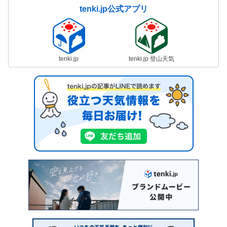
tenki.jp公式アプリ
tenki.jp
tenki.jp 登山天気