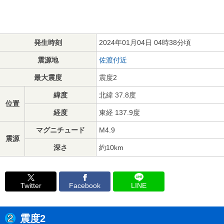
発生時刻
2024年01月04日 04時38分頃
震源地
佐渡付近
最大震度
震度2
緯度
北緯 37.8度
位置
経度
東経 137.9度
マグニチュード
M4.9
震源
深さ
約10km
Twitter
Facebook
LINE
震度2