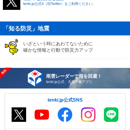
tenki.jp公式X（旧Twitter）をご利用ください。
「知る防災」地震
いざという時にあわてないために
確かな情報と行動で防災力アップ
雨雲レーダーで雨を回避！
tenki.jp公式 天気予報アプリ
tenki.jp公式SNS