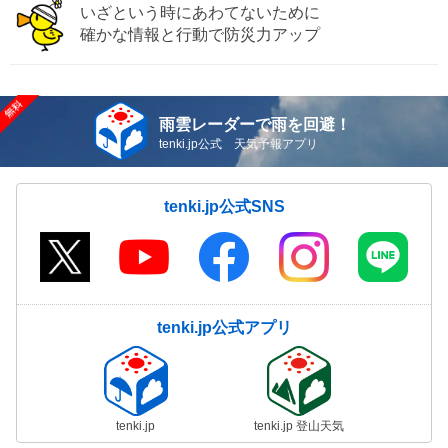
いざという時にあわてないために
確かな情報と行動で防災力アップ
雨雲レーダーで雨を回避！
tenki.jp公式 天気予報アプリ
tenki.jp公式SNS
tenki.jp公式アプリ
tenki.jp
tenki.jp 登山天気