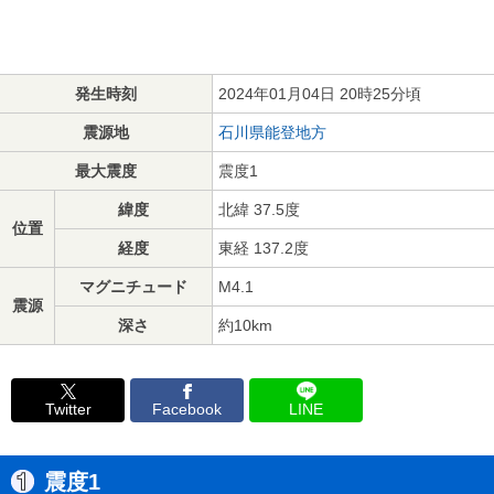
発生時刻
2024年01月04日 20時25分頃
震源地
石川県能登地方
最大震度
震度1
緯度
北緯 37.5度
位置
経度
東経 137.2度
マグニチュード
M4.1
震源
深さ
約10km
Twitter
Facebook
LINE
震度1