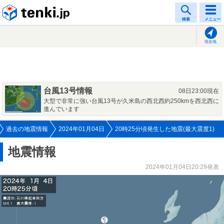
tenki.jp
検索
メニュー
現在地
台風13号情報
08日23:00現在
大型で非常に強い台風13号が久米島の西北西約250kmを西北西に
進んでいます
過去の地震情報
2024年01月04日
20時25分頃発生した地震(最大震度1)
地震情報
2024年01月04日20:29発表