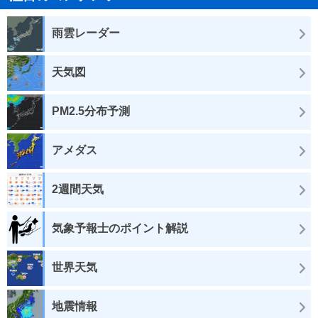
雨雲レーダー
天気図
PM2.5分布予測
アメダス
2週間天気
気象予報士のポイント解説
世界天気
地震情報