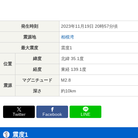
発生時刻
2023年11月19日 20時57分頃
震源地
相模湾
最大震度
震度1
緯度
北緯 35.1度
位置
経度
東経 139.1度
マグニチュード
M2.8
震源
深さ
約10km
Twitter
Facebook
LINE
震度1