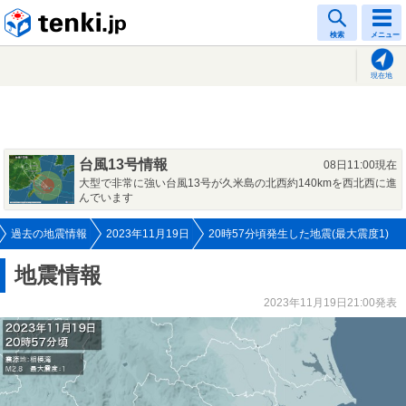
tenki.jp
検索
メニュー
現在地
台風13号情報
08日11:00現在
大型で非常に強い台風13号が久米島の北西約140kmを西北西に進
んでいます
過去の地震情報
2023年11月19日
20時57分頃発生した地震(最大震度1)
地震情報
2023年11月19日21:00発表