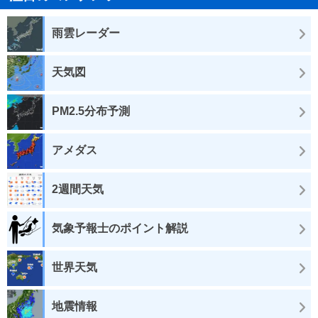
雨雲レーダー
天気図
PM2.5分布予測
アメダス
2週間天気
気象予報士のポイント解説
世界天気
地震情報