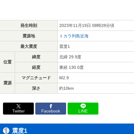
発生時刻
2023年11月19日 08時28分頃
震源地
トカラ列島近海
最大震度
震度1
緯度
北緯 29.9度
位置
経度
東経 130.0度
マグニチュード
M2.9
震源
深さ
約10km
Twitter
Facebook
LINE
震度1