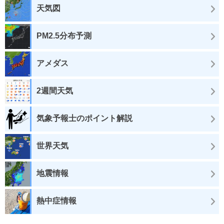
天気図
PM2.5分布予測
アメダス
2週間天気
気象予報士のポイント解説
世界天気
地震情報
熱中症情報