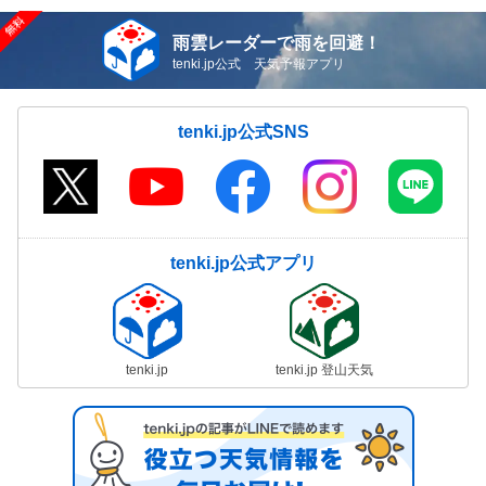
雨雲レーダーで雨を回避！
tenki.jp公式 天気予報アプリ
tenki.jp公式SNS
tenki.jp公式アプリ
tenki.jp
tenki.jp 登山天気