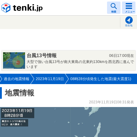
tenki.jp
検索
メニュー
現在地
台風13号情報
06日17:00現在
大型で強い台風13号が南大東島の北東約130kmを西北西に進んで
います
過去の地震情報
2023年11月19日
08時28分頃発生した地震(最大震度1)
地震情報
2023年11月19日08:31発表