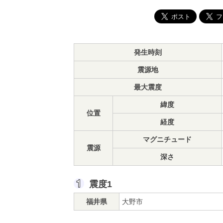
発生時刻
震源地
最大震度
緯度
位置
経度
マグニチュード
震源
深さ
震度1
福井県
大野市