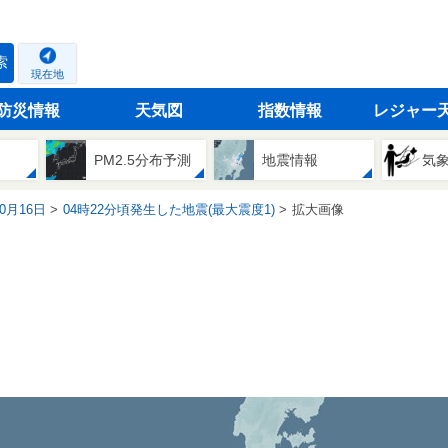
索
現在地
防災情報
天気図
指数情報
レジャー
PM2.5分布予測
地震情報
気
10月16日
04時22分頃発生した地震(最大震度1)
拡大画像