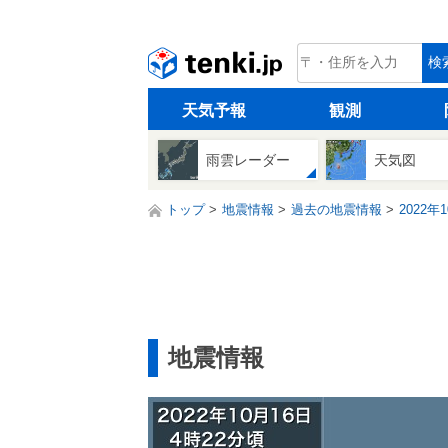
tenki.jp
検
天気予報
観測
雨雲レーダー
天気図
トップ
地震情報
過去の地震情報
2022年
地震情報