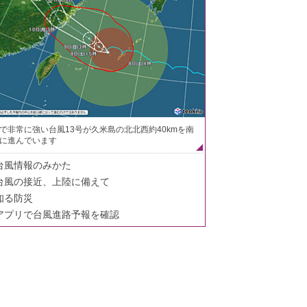
で非常に強い台風13号が久米島の北北西約40kmを南
に進んでいます
台風情報のみかた
台風の接近、上陸に備えて
知る防災
アプリで台風進路予報を確認