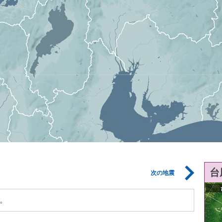
台
次の地震
。