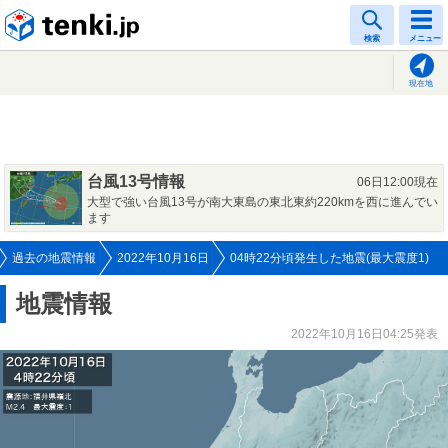
tenki.jp
検索
メニュー
現在地
台風13号情報
06日12:00現在
大型で強い台風13号が南大東島の東北東約220kmを西に進んでい
ます
過去の地震情報
2022年10月16日
04時22分頃発生した地震(最大震度1)
地震情報
2022年10月16日04:25発表