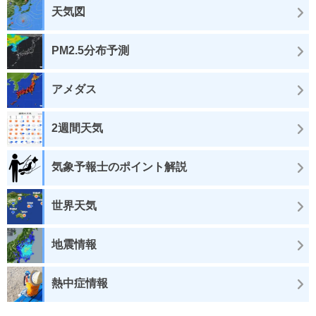
天気図
PM2.5分布予測
アメダス
2週間天気
気象予報士のポイント解説
世界天気
地震情報
熱中症情報