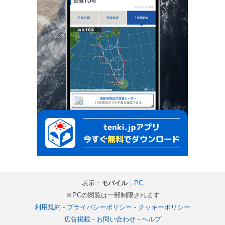
表示：
モバイル
｜
PC
※PCの閲覧は一部制限されます
利用規約
-
プライバシーポリシー
-
クッキーポリシー
広告掲載
-
お問い合わせ
-
ヘルプ