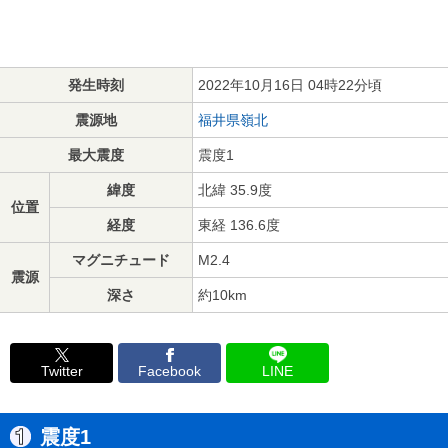
発生時刻
2022年10月16日 04時22分頃
震源地
福井県嶺北
最大震度
震度1
緯度
北緯 35.9度
位置
経度
東経 136.6度
マグニチュード
M2.4
震源
深さ
約10km
Twitter
Facebook
LINE
震度1