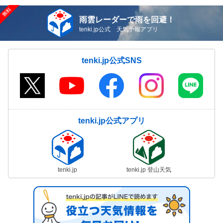
雨雲レーダーで雨を回避！
tenki.jp公式 天気予報アプリ
tenki.jp公式SNS
tenki.jp公式アプリ
tenki.jp
tenki.jp 登山天気