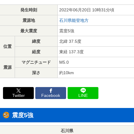
発生時刻
2022年06月20日 10時31分頃
震源地
石川県能登地方
最大震度
震度5強
緯度
北緯 37.5度
位置
経度
東経 137.3度
マグニチュード
M5.0
震源
深さ
約10km
Twitter
Facebook
LINE
震度5強
石川県