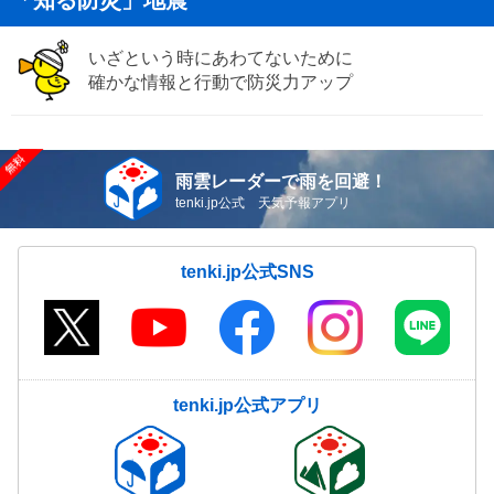
いざという時にあわてないために
確かな情報と行動で防災力アップ
雨雲レーダーで雨を回避！
tenki.jp公式 天気予報アプリ
tenki.jp公式SNS
tenki.jp公式アプリ