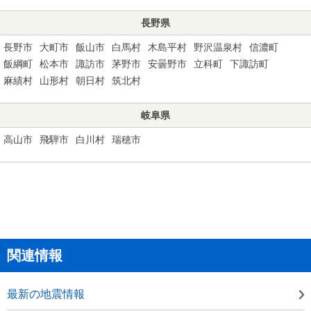
長野県
長野市
大町市
飯山市
白馬村
木島平村
野沢温泉村
信濃町
飯綱町
松本市
諏訪市
茅野市
安曇野市
立科町
下諏訪町
麻績村
山形村
朝日村
筑北村
岐阜県
高山市
飛騨市
白川村
瑞穂市
関連情報
最新の地震情報