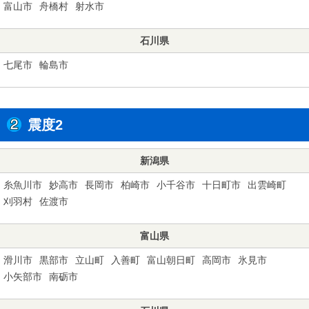
富山市
舟橋村
射水市
石川県
七尾市
輪島市
震度2
新潟県
糸魚川市
妙高市
長岡市
柏崎市
小千谷市
十日町市
出雲崎町
刈羽村
佐渡市
富山県
滑川市
黒部市
立山町
入善町
富山朝日町
高岡市
氷見市
小矢部市
南砺市