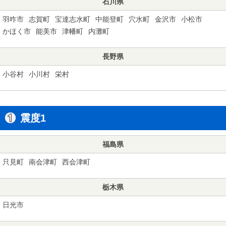
石川県
羽咋市
志賀町
宝達志水町
中能登町
穴水町
金沢市
小松市
かほく市
能美市
津幡町
内灘町
長野県
小谷村
小川村
栄村
震度1
福島県
只見町
南会津町
西会津町
栃木県
日光市