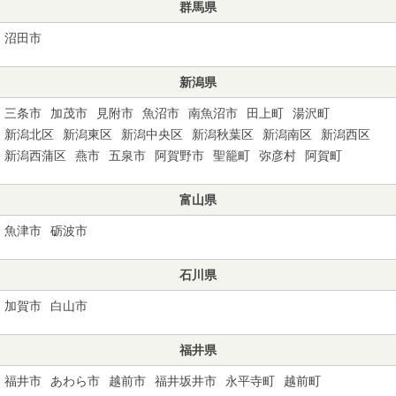
群馬県
沼田市
新潟県
三条市
加茂市
見附市
魚沼市
南魚沼市
田上町
湯沢町
新潟北区
新潟東区
新潟中央区
新潟秋葉区
新潟南区
新潟西区
新潟西蒲区
燕市
五泉市
阿賀野市
聖籠町
弥彦村
阿賀町
富山県
魚津市
砺波市
石川県
加賀市
白山市
福井県
福井市
あわら市
越前市
福井坂井市
永平寺町
越前町