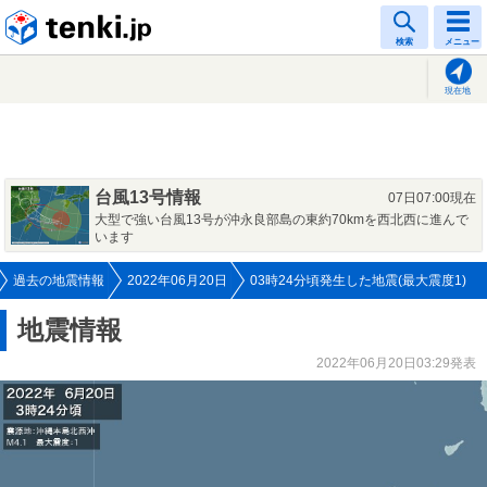
tenki.jp
検索
メニュー
現在地
台風13号情報
07日07:00現在
大型で強い台風13号が沖永良部島の東約70kmを西北西に進んで
います
過去の地震情報
2022年06月20日
03時24分頃発生した地震(最大震度1)
地震情報
2022年06月20日03:29発表