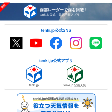
雨雲レーダーで雨を回避！
tenki.jp公式 天気予報アプリ
tenki.jp公式SNS
tenki.jp公式アプリ
tenki.jp
tenki.jp 登山天気