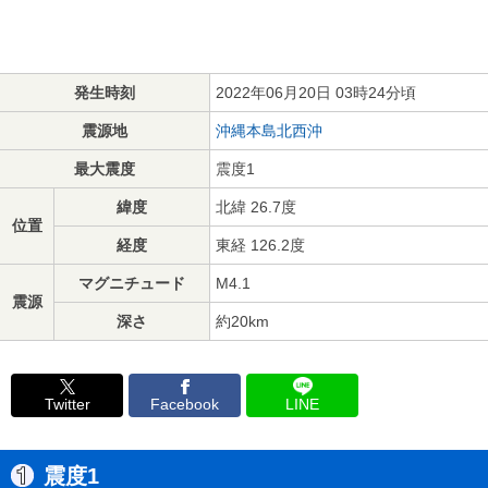
発生時刻
2022年06月20日 03時24分頃
震源地
沖縄本島北西沖
最大震度
震度1
緯度
北緯 26.7度
位置
経度
東経 126.2度
マグニチュード
M4.1
震源
深さ
約20km
Twitter
Facebook
LINE
震度1