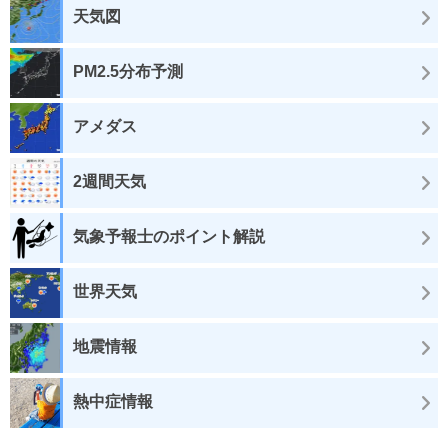
天気図
PM2.5分布予測
アメダス
2週間天気
気象予報士のポイント解説
世界天気
地震情報
熱中症情報