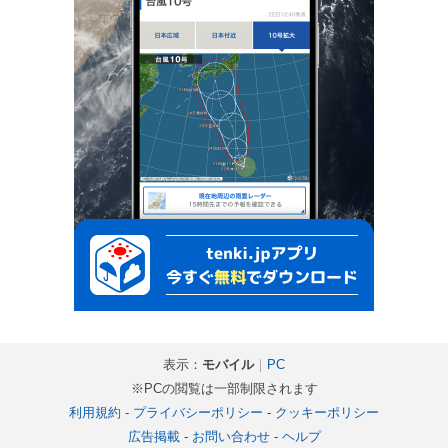
表示：
モバイル
｜
PC
※PCの閲覧は一部制限されます
利用規約
-
プライバシーポリシー
-
クッキーポリシー
広告掲載
-
お問い合わせ
-
ヘルプ