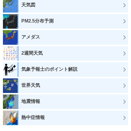
天気図
PM2.5分布予測
アメダス
2週間天気
気象予報士のポイント解説
世界天気
地震情報
熱中症情報