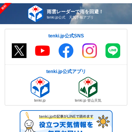
雨雲レーダーで雨を回避！
tenki.jp公式 天気予報アプリ
tenki.jp公式SNS
tenki.jp公式アプリ
tenki.jp
tenki.jp 登山天気