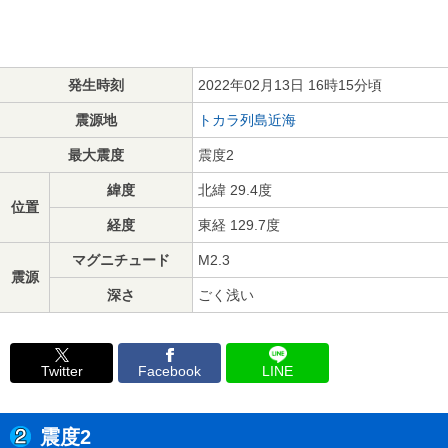
発生時刻
2022年02月13日 16時15分頃
震源地
トカラ列島近海
最大震度
震度2
緯度
北緯 29.4度
位置
経度
東経 129.7度
マグニチュード
M2.3
震源
深さ
ごく浅い
Twitter
Facebook
LINE
震度2