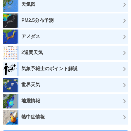
天気図
PM2.5分布予測
アメダス
2週間天気
気象予報士のポイント解説
世界天気
地震情報
熱中症情報