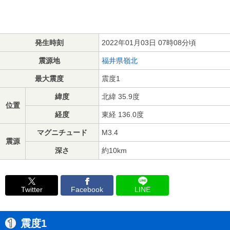
発生時刻
2022年01月03日 07時08分頃
震源地
福井県嶺北
最大震度
震度1
緯度
北緯 35.9度
位置
経度
東経 136.0度
マグニチュード
M3.4
震源
深さ
約10km
Twitter
Facebook
LINE
震度1