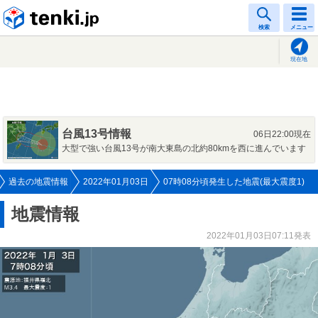
tenki.jp
検索
メニュー
現在地
台風13号情報
06日22:00現在
大型で強い台風13号が南大東島の北約80kmを西に進んでいます
過去の地震情報
2022年01月03日
07時08分頃発生した地震(最大震度1)
地震情報
2022年01月03日07:11発表