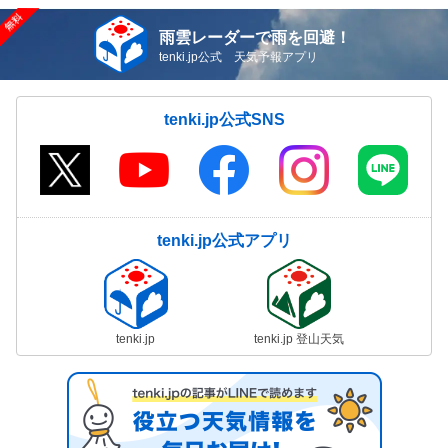
雨雲レーダーで雨を回避！
tenki.jp公式 天気予報アプリ
tenki.jp公式SNS
tenki.jp公式アプリ
tenki.jp
tenki.jp 登山天気