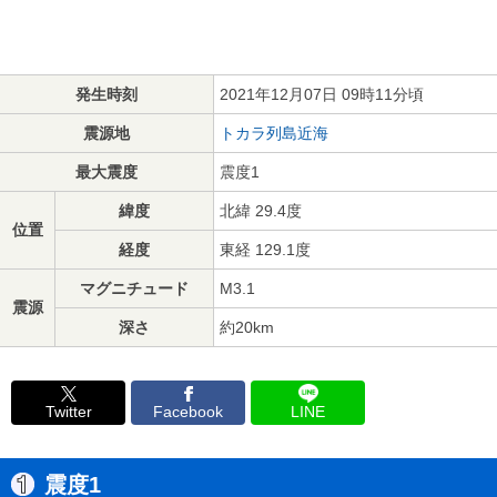
発生時刻
2021年12月07日 09時11分頃
震源地
トカラ列島近海
最大震度
震度1
緯度
北緯 29.4度
位置
経度
東経 129.1度
マグニチュード
M3.1
震源
深さ
約20km
Twitter
Facebook
LINE
震度1