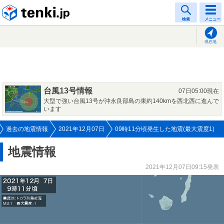
tenki.jp
検索
メニュー
現在地
台風13号情報
07日05:00現在
大型で強い台風13号が沖永良部島の東約140kmを西北西に進んで
います
過去の地震情報
2021年12月07日
09時11分頃発生した地震(最大震度1)
地震情報
2021年12月07日09:15発表