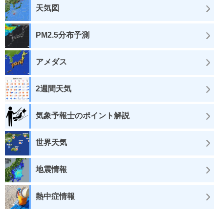
天気図
PM2.5分布予測
アメダス
2週間天気
気象予報士のポイント解説
世界天気
地震情報
熱中症情報