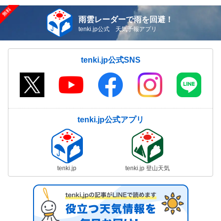
雨雲レーダーで雨を回避！
tenki.jp公式 天気予報アプリ
tenki.jp公式SNS
tenki.jp公式アプリ
tenki.jp
tenki.jp 登山天気