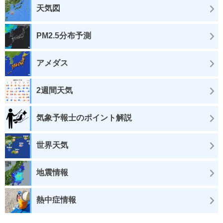
天気図
PM2.5分布予測
アメダス
2週間天気
気象予報士のポイント解説
世界天気
地震情報
熱中症情報