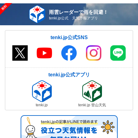
雨雲レーダーで雨を回避！
tenki.jp公式 天気予報アプリ
tenki.jp公式SNS
tenki.jp公式アプリ
tenki.jp
tenki.jp 登山天気