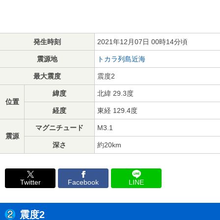
発生時刻
2021年12月07日 00時14分頃
震源地
トカラ列島近海
最大震度
震度2
緯度
北緯 29.3度
位置
経度
東経 129.4度
マグニチュード
M3.1
震源
深さ
約20km
Twitter
Facebook
LINE
震度2