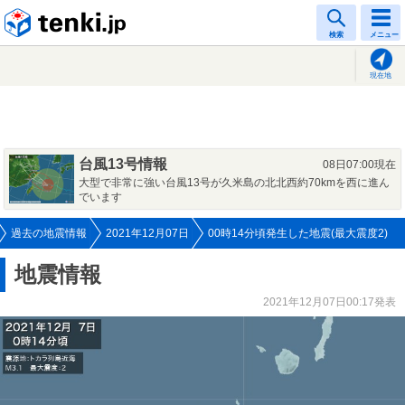
tenki.jp
検索
メニュー
現在地
台風13号情報
08日07:00現在
大型で非常に強い台風13号が久米島の北北西約70kmを西に進ん
でいます
過去の地震情報
2021年12月07日
00時14分頃発生した地震(最大震度2)
地震情報
2021年12月07日00:17発表