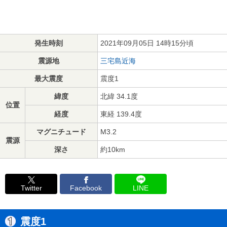
発生時刻
2021年09月05日 14時15分頃
震源地
三宅島近海
最大震度
震度1
緯度
北緯 34.1度
位置
経度
東経 139.4度
マグニチュード
M3.2
震源
深さ
約10km
Twitter
Facebook
LINE
震度1