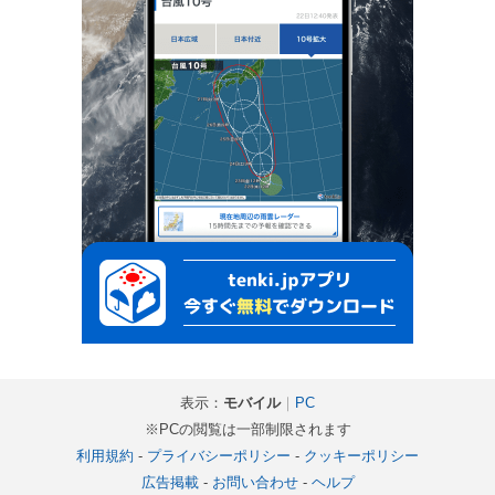
表示：
モバイル
｜
PC
※PCの閲覧は一部制限されます
利用規約
-
プライバシーポリシー
-
クッキーポリシー
広告掲載
-
お問い合わせ
-
ヘルプ