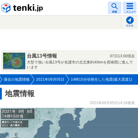
tenki.jp
検索
メニュー
現在地
台風13号情報
07日13:00現在
大型で強い台風13号が名護市の北北東約40kmを西南西に進んで
います
過去の地震情報
2021年09月05日
14時15分頃発生した地震(最大震度1)
地震情報
2021年09月05日14:18発表