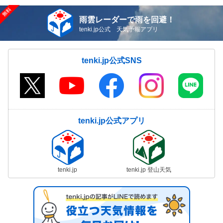
雨雲レーダーで雨を回避！
tenki.jp公式 天気予報アプリ
tenki.jp公式SNS
tenki.jp公式アプリ
tenki.jp
tenki.jp 登山天気