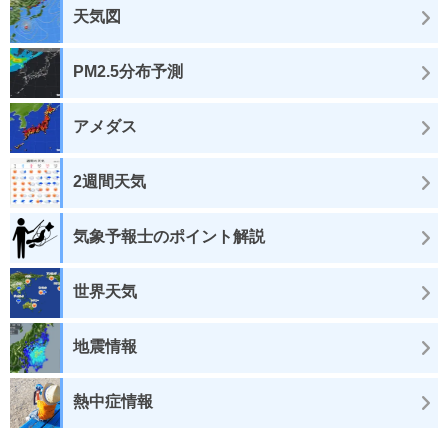
天気図
PM2.5分布予測
アメダス
2週間天気
気象予報士のポイント解説
世界天気
地震情報
熱中症情報