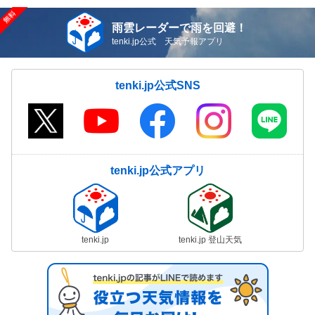
雨雲レーダーで雨を回避！
tenki.jp公式 天気予報アプリ
tenki.jp公式SNS
tenki.jp公式アプリ
tenki.jp
tenki.jp 登山天気