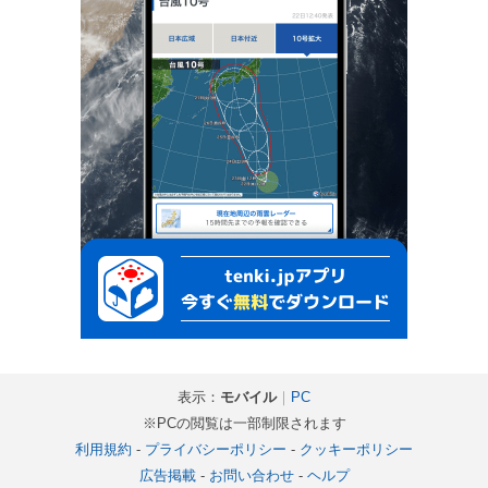
表示：
モバイル
｜
PC
※PCの閲覧は一部制限されます
利用規約
-
プライバシーポリシー
-
クッキーポリシー
広告掲載
-
お問い合わせ
-
ヘルプ