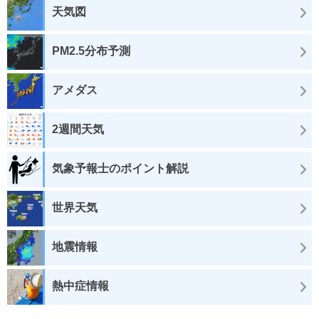
天気図
PM2.5分布予測
アメダス
2週間天気
気象予報士のポイント解説
世界天気
地震情報
熱中症情報