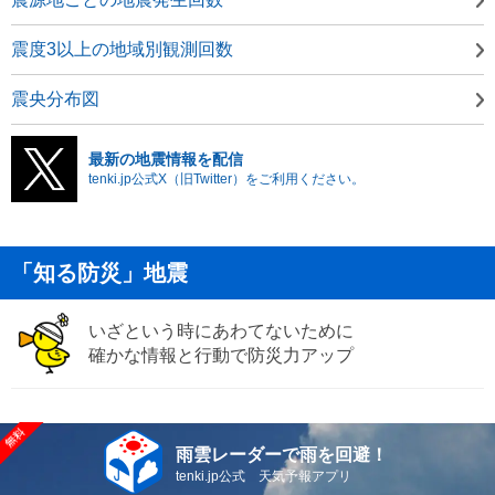
震度3以上の地域別観測回数
震央分布図
最新の地震情報を配信
tenki.jp公式X（旧Twitter）をご利用ください。
「知る防災」地震
いざという時にあわてないために
確かな情報と行動で防災力アップ
雨雲レーダーで雨を回避！
tenki.jp公式 天気予報アプリ