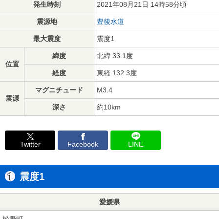
発生時刻
2021年08月21日 14時58分頃
震源地
豊後水道
最大震度
震度1
緯度
北緯 33.1度
位置
経度
東経 132.3度
マグニチュード
M3.4
震源
深さ
約10km
Twitter
Facebook
LINE
震度1
愛媛県
松野町