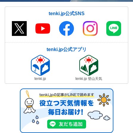
tenki.jp公式SNS
tenki.jp公式アプリ
tenki.jp
tenki.jp 登山天気