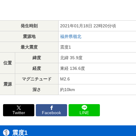
発生時刻
2021年01月18日 22時20分頃
震源地
福井県嶺北
最大震度
震度1
緯度
北緯 35.9度
位置
経度
東経 136.6度
マグニチュード
M2.6
震源
深さ
約10km
Twitter
Facebook
LINE
震度1