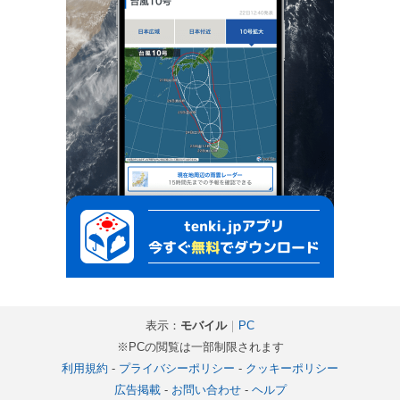
表示：
モバイル
｜
PC
※PCの閲覧は一部制限されます
利用規約
-
プライバシーポリシー
-
クッキーポリシー
広告掲載
-
お問い合わせ
-
ヘルプ