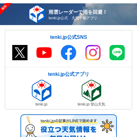
雨雲レーダーで雨を回避！
tenki.jp公式 天気予報アプリ
tenki.jp公式SNS
tenki.jp公式アプリ
tenki.jp
tenki.jp 登山天気