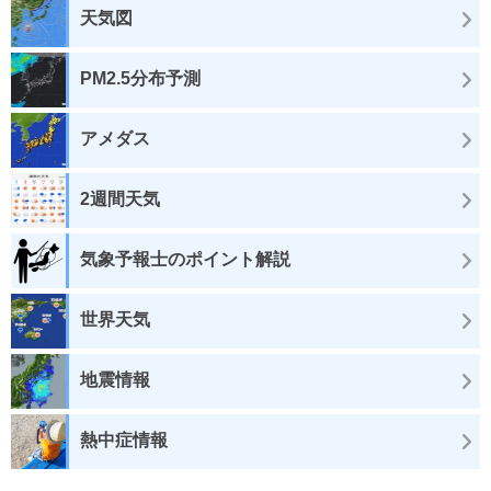
天気図
PM2.5分布予測
アメダス
2週間天気
気象予報士のポイント解説
世界天気
地震情報
熱中症情報