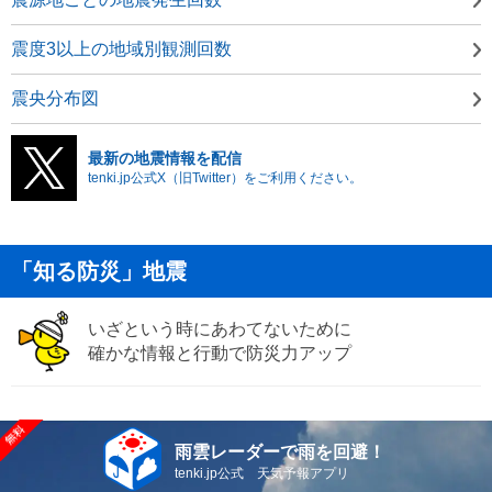
震度3以上の地域別観測回数
震央分布図
最新の地震情報を配信
tenki.jp公式X（旧Twitter）をご利用ください。
「知る防災」地震
いざという時にあわてないために
確かな情報と行動で防災力アップ
雨雲レーダーで雨を回避！
tenki.jp公式 天気予報アプリ