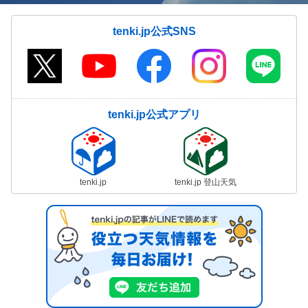
tenki.jp公式SNS
tenki.jp公式アプリ
tenki.jp
tenki.jp 登山天気