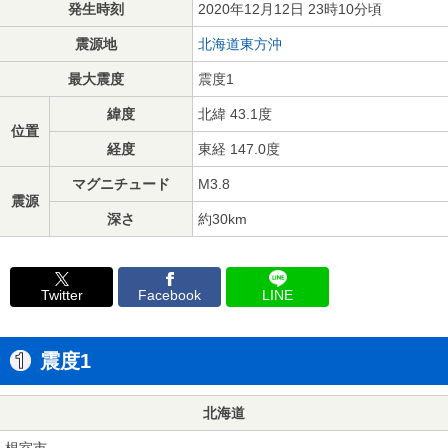
発生時刻
2020年12月12日 23時10分頃
震源地
北海道東方沖
最大震度
震度1
緯度
北緯 43.1度
位置
経度
東経 147.0度
マグニチュード
M3.8
震源
深さ
約30km
Twitter
Facebook
LINE
震度1
北海道
根室市