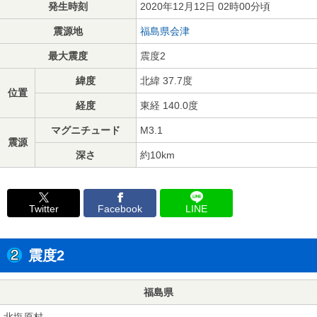
発生時刻
2020年12月12日 02時00分頃
震源地
福島県会津
最大震度
震度2
緯度
北緯 37.7度
位置
経度
東経 140.0度
マグニチュード
M3.1
震源
深さ
約10km
Twitter
Facebook
LINE
震度2
福島県
北塩原村