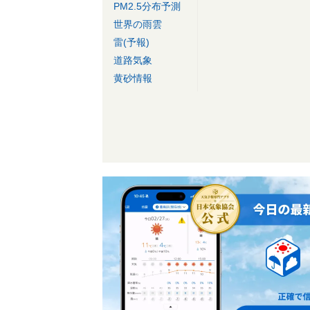
PM2.5分布予測
世界の雨雲
雷(予報)
道路気象
黄砂情報