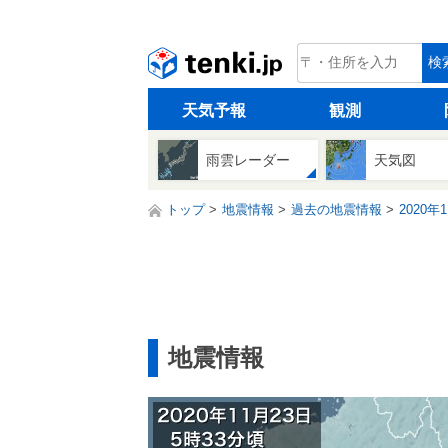
tenki.jp
検
天気予報
観測
雨雲レーダー
天気図
トップ
地震情報
過去の地震情報
2020年
地震情報