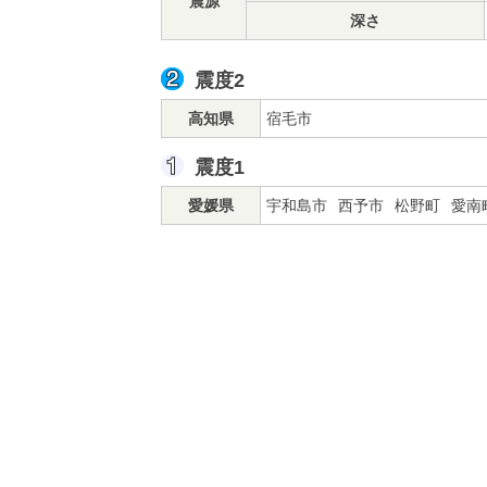
震源
深さ
震度2
高知県
宿毛市
震度1
愛媛県
宇和島市
西予市
松野町
愛南