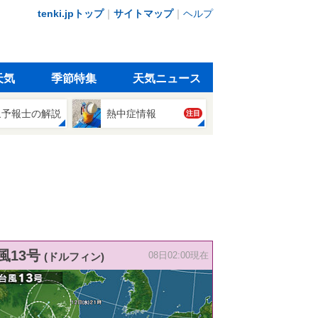
tenki.jpトップ
｜
サイトマップ
｜
ヘルプ
天気
季節特集
天気ニュース
象予報士の解説
熱中症情報
注目
風13号
(ドルフィン)
08日02:00現在