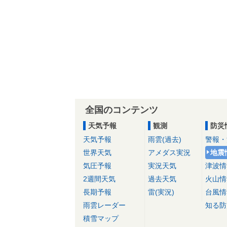
全国のコンテンツ
天気予報
観測
防災
天気予報
雨雲(過去)
警報・
世界天気
アメダス実況
地震
気圧予報
実況天気
津波情
2週間天気
過去天気
火山情
長期予報
雷(実況)
台風情
雨雲レーダー
知る防
積雪マップ