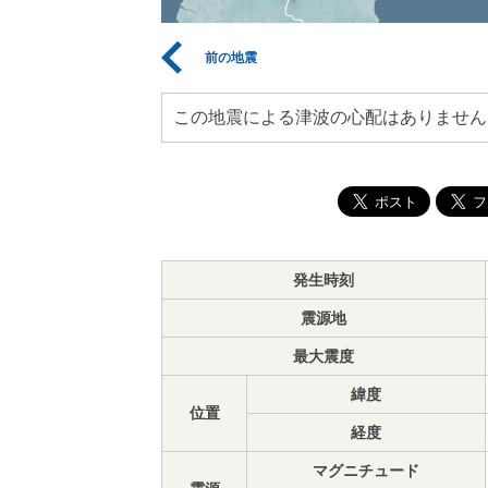
前の地震
この地震による津波の心配はありません
発生時刻
震源地
最大震度
緯度
位置
経度
マグニチュード