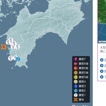
大型
西に