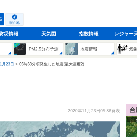
索
現在地
防災情報
天気図
指数情報
レジャー
PM2.5分布予測
地震情報
気
11月23日
05時33分頃発生した地震(最大震度2)
台
2020年11月23日05:36発表