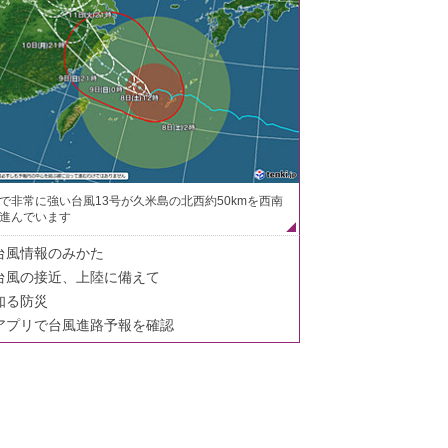
で非常に強い台風13号が久米島の北西約50kmを西南
進んでいます
台風情報のみかた
台風の接近、上陸に備えて
知る防災
アプリで台風進路予報を確認