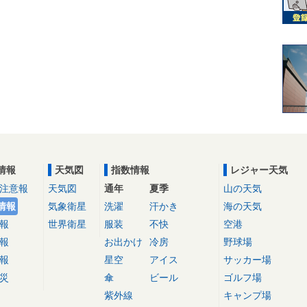
情報
天気図
指数情報
レジャー天気
注意報
天気図
通年
夏季
山の天気
情報
気象衛星
洗濯
汗かき
海の天気
報
世界衛星
服装
不快
空港
報
お出かけ
冷房
野球場
報
星空
アイス
サッカー場
災
傘
ビール
ゴルフ場
紫外線
キャンプ場