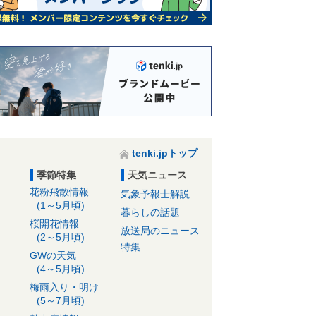
tenki.jpトップ
季節特集
天気ニュース
花粉飛散情報
気象予報士解説
(1～5月頃)
暮らしの話題
桜開花情報
放送局のニュース
(2～5月頃)
特集
GWの天気
(4～5月頃)
梅雨入り・明け
(5～7月頃)