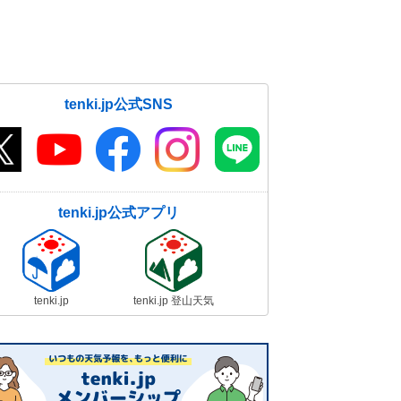
tenki.jp公式SNS
tenki.jp公式アプリ
tenki.jp
tenki.jp 登山天気