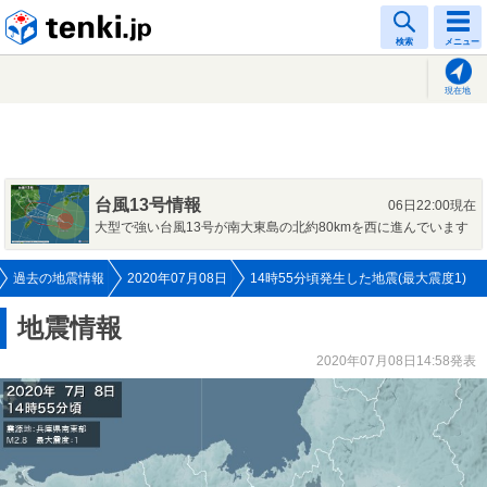
tenki.jp
検索
メニュー
現在地
台風13号情報
06日22:00現在
大型で強い台風13号が南大東島の北約80kmを西に進んでいます
過去の地震情報
2020年07月08日
14時55分頃発生した地震(最大震度1)
地震情報
2020年07月08日14:58発表