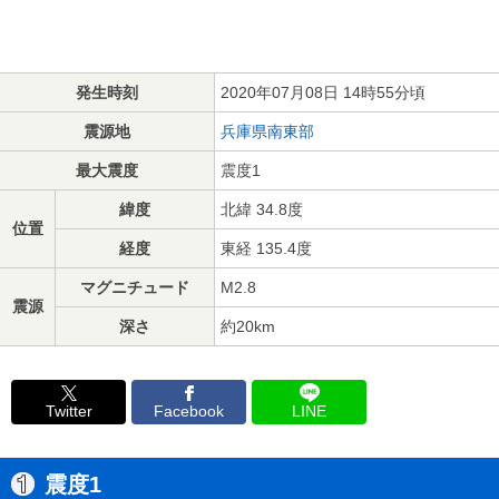
発生時刻
2020年07月08日 14時55分頃
震源地
兵庫県南東部
最大震度
震度1
緯度
北緯 34.8度
位置
経度
東経 135.4度
マグニチュード
M2.8
震源
深さ
約20km
Twitter
Facebook
LINE
震度1