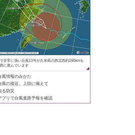
で非常に強い台風13号が久米島の西北西約290kmを
西に進んでいます
台風情報のみかた
台風の接近、上陸に備えて
知る防災
アプリで台風進路予報を確認