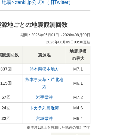
地震のtenki.jp公式X（旧Twitter）
震源地ごとの地震観測回数
期間：2026年05月01日～2026年08月09日
2026年08月09日03:30更新
地震規模
震観測回数
震源地
の最大
337
回
熊本県熊本地方
M7.1
熊本県天草・芦北地
115
回
M6.1
方
57
回
岩手県沖
M7.2
24
回
トカラ列島近海
M4.6
22
回
宮城県沖
M6.4
※震度1以上を観測した地震の集計です