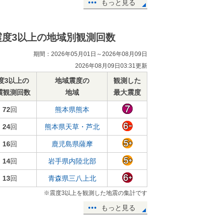
もっと見る
震度3以上の地域別観測回数
期間：2026年05月01日～2026年08月09日
2026年08月09日03:31更新
度3以上の
地域震度の
観測した
震観測回数
地域
最大震度
72
回
熊本県熊本
24
回
熊本県天草・芦北
16
回
鹿児島県薩摩
14
回
岩手県内陸北部
13
回
青森県三八上北
※震度3以上を観測した地震の集計です
もっと見る