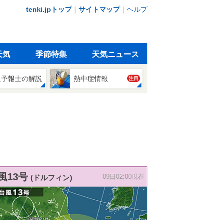
tenki.jpトップ
｜
サイトマップ
｜
ヘルプ
天気
季節特集
天気ニュース
象予報士の解説
熱中症情報
注目
風13号
(ドルフィン)
09日02:00現在