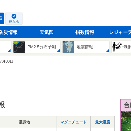
索
現在地
防災情報
天気図
指数情報
レジャー
PM2.5分布予測
地震情報
気
07月08日
報
台
震源地
マグニチュード
最大震度