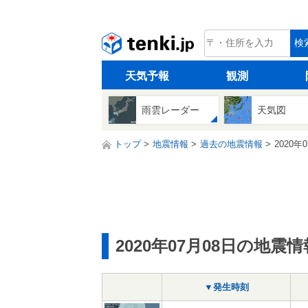
tenki.jp
検
天気予報
観測
雨雲レーダー
天気図
トップ
地震情報
過去の地震情報
2020年
2020年07月08日の地震情
▼発生時刻