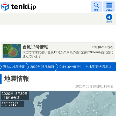
tenki.jp
検索
メニュー
現在地
台風13号情報
09日02:00現在
大型で非常に強い台風13号が久米島の西北西約290kmを西北西に
進んでいます
過去の地震情報
2020年05月30日
01時16分頃発生した地震(最大震度1)
地震情報
2020年05月30日01:18発表