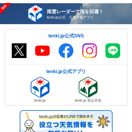
雨雲レーダーで雨を回避！
tenki.jp公式 天気予報アプリ
tenki.jp公式SNS
tenki.jp公式アプリ
tenki.jp
tenki.jp 登山天気