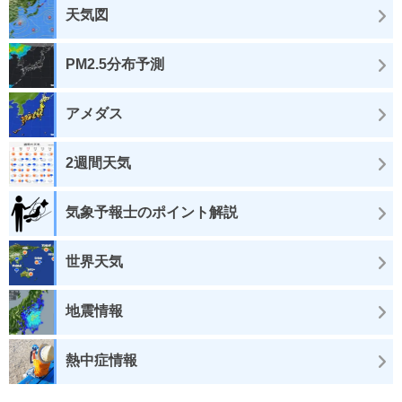
天気図
PM2.5分布予測
アメダス
2週間天気
気象予報士のポイント解説
世界天気
地震情報
熱中症情報