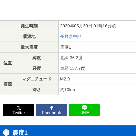
発生時刻
2020年05月30日 01時16分頃
震源地
長野県中部
最大震度
震度1
緯度
北緯 36.2度
位置
経度
東経 137.7度
マグニチュード
M2.9
震源
深さ
約10km
Twitter
Facebook
LINE
震度1