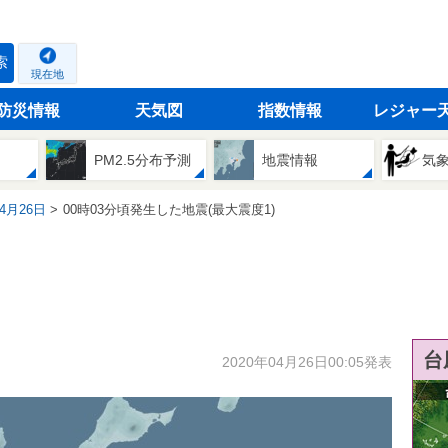
索
現在地
防災情報
天気図
指数情報
レジャー
PM2.5分布予測
地震情報
気
04月26日
00時03分頃発生した地震(最大震度1)
台
2020年04月26日00:05発表