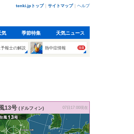
tenki.jpトップ
｜
サイトマップ
｜
ヘルプ
天気
季節特集
天気ニュース
象予報士の解説
熱中症情報
注目
風13号
(ドルフィン)
07日17:00現在