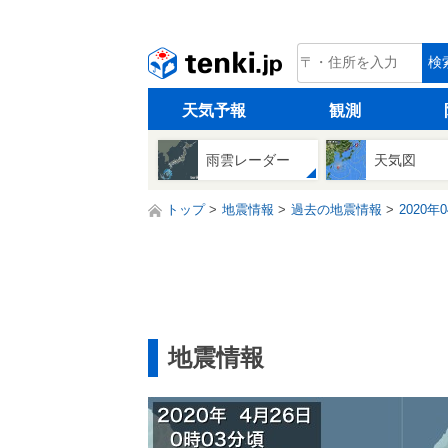
tenki.jp
検
天気予報
観測
雨雲レーダー
天気図
トップ
地震情報
過去の地震情報
2020年
地震情報