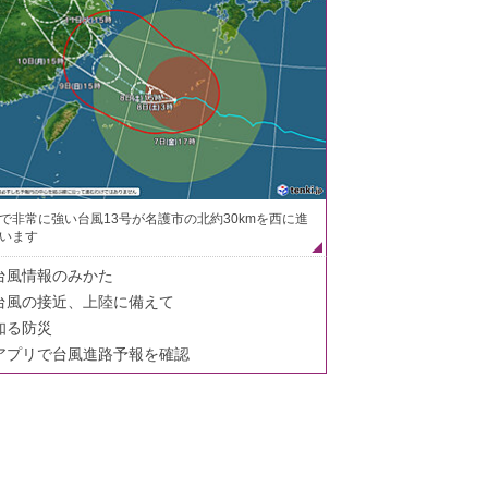
で非常に強い台風13号が名護市の北約30kmを西に進
います
台風情報のみかた
台風の接近、上陸に備えて
知る防災
アプリで台風進路予報を確認