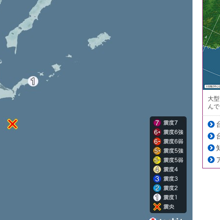
大型
んで