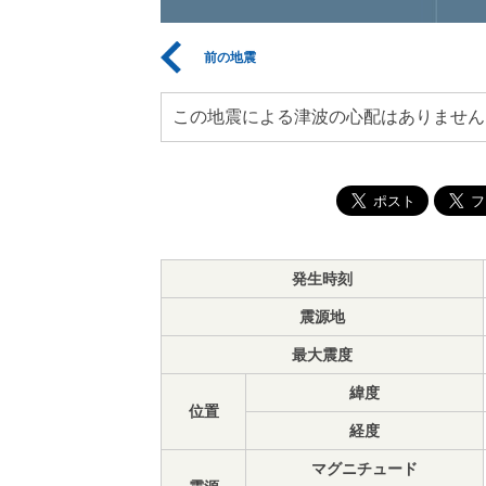
前の地震
この地震による津波の心配はありません
発生時刻
震源地
最大震度
緯度
位置
経度
マグニチュード