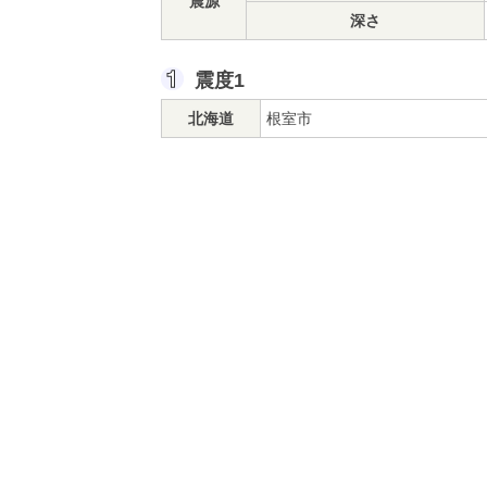
震源
深さ
震度1
北海道
根室市