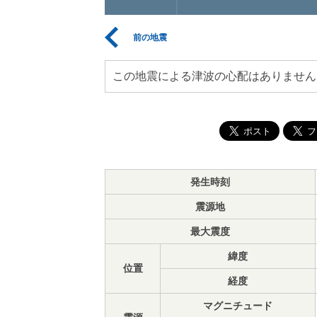
前の地震
この地震による津波の心配はありません
発生時刻
震源地
最大震度
緯度
位置
経度
マグニチュード