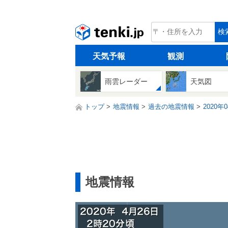
tenki.jp
検
天気予報
観測
雨雲レーダー
天気図
トップ
地震情報
過去の地震情報
2020年
地震情報