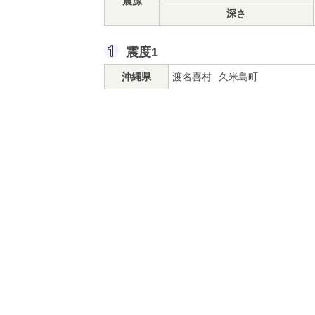
震源
深さ
震度1
沖縄県
渡名喜村
久米島町