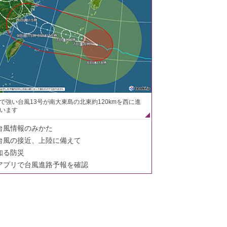
で強い台風13号が南大東島の北東約120kmを西に進
います
台風情報のみかた
台風の接近、上陸に備えて
知る防災
アプリで台風進路予報を確認