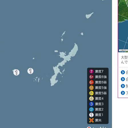
大型
んで