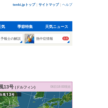
tenki.jpトップ
｜
サイトマップ
｜
ヘルプ
天気
季節特集
天気ニュース
象予報士の解説
熱中症情報
注目
風13号
(ドルフィン)
06日18:00現在