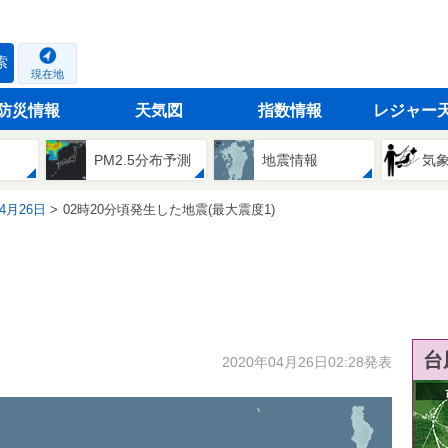
索
現在地
防災情報
天気図
指数情報
レジャー
PM2.5分布予測
地震情報
気
04月26日
02時20分頃発生した地震(最大震度1)
台
2020年04月26日02:28発表