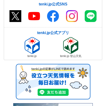
tenki.jp公式SNS
tenki.jp公式アプリ
tenki.jp
tenki.jp 登山天気