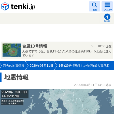
tenki.jp
検索
メニュー
現在地
台風13号情報
08日10:00現在
大型で非常に強い台風13号が久米島の北西約130kmを北西に進ん
でいます
過去の地震情報
2020年03月11日
14時29分頃発生した地震(最大震度2)
地震情報
2020年03月11日14:32発表