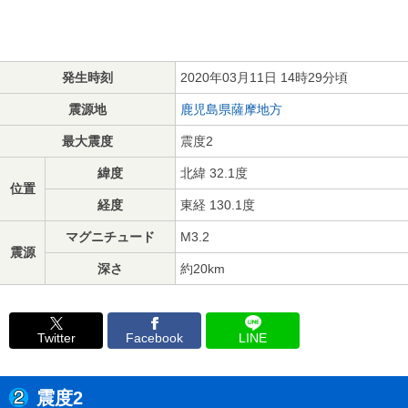
発生時刻
2020年03月11日 14時29分頃
震源地
鹿児島県薩摩地方
最大震度
震度2
緯度
北緯 32.1度
位置
経度
東経 130.1度
マグニチュード
M3.2
震源
深さ
約20km
Twitter
Facebook
LINE
震度2