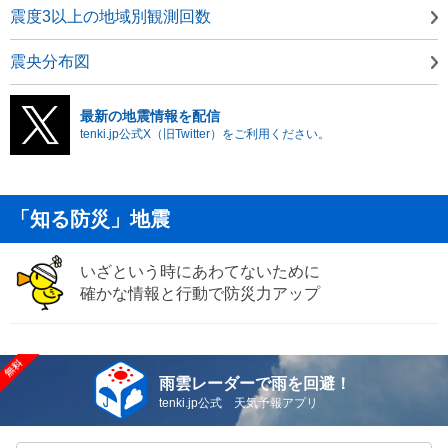
震度3以上の地域別観測回数
震央分布図
最新の地震情報を配信
tenki.jp公式X（旧Twitter）をご利用ください。
「知る防災」地震
いざという時にあわてないために
確かな情報と行動で防災力アップ
雨雲レーダーで雨を回避！
tenki.jp公式 天気予報アプリ