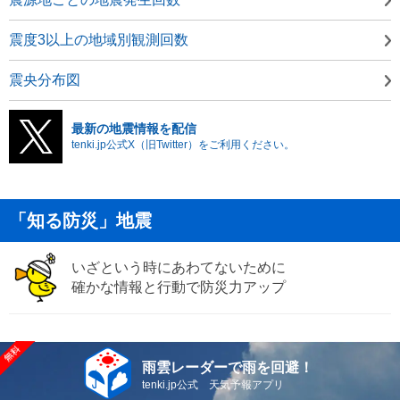
震度3以上の地域別観測回数
震央分布図
最新の地震情報を配信
tenki.jp公式X（旧Twitter）をご利用ください。
「知る防災」地震
いざという時にあわてないために
確かな情報と行動で防災力アップ
雨雲レーダーで雨を回避！
tenki.jp公式 天気予報アプリ