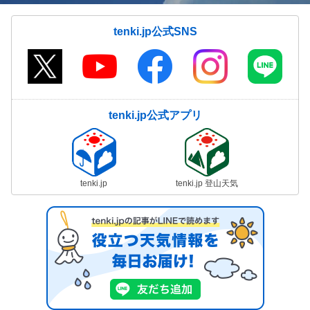
tenki.jp公式SNS
tenki.jp公式アプリ
tenki.jp
tenki.jp 登山天気