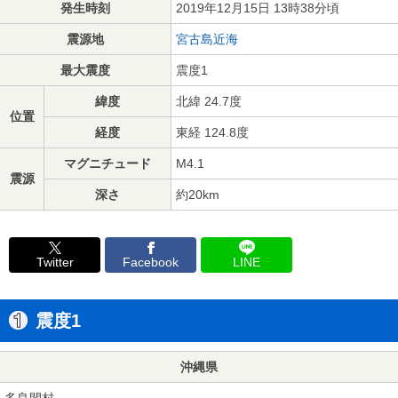
発生時刻
2019年12月15日 13時38分頃
震源地
宮古島近海
最大震度
震度1
緯度
北緯 24.7度
位置
経度
東経 124.8度
マグニチュード
M4.1
震源
深さ
約20km
Twitter
Facebook
LINE
震度1
沖縄県
多良間村