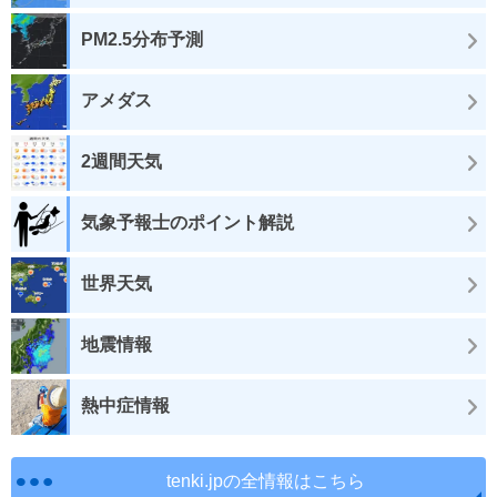
PM2.5分布予測
アメダス
2週間天気
気象予報士のポイント解説
世界天気
地震情報
熱中症情報
tenki.jpの全情報はこちら