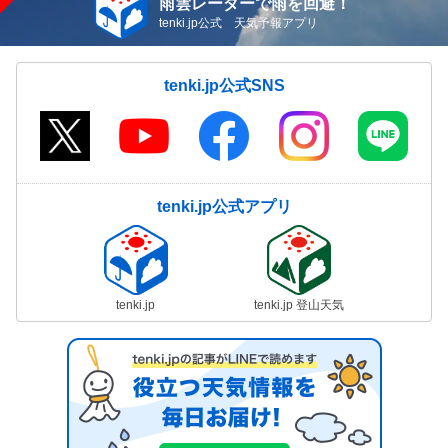
雨雲レーダーで雨を回避！
tenki.jp公式 天気予報アプリ
tenki.jp公式SNS
tenki.jp公式アプリ
tenki.jp
tenki.jp 登山天気