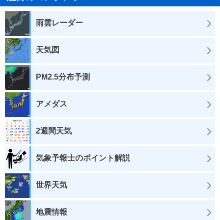
雨雲レーダー
天気図
PM2.5分布予測
アメダス
2週間天気
気象予報士のポイント解説
世界天気
地震情報