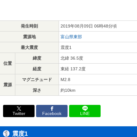
発生時刻
2019年08月09日 06時48分頃
震源地
富山県東部
最大震度
震度1
緯度
北緯 36.5度
位置
経度
東経 137.2度
マグニチュード
M2.8
震源
深さ
約10km
Twitter
Facebook
LINE
震度1