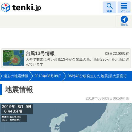
tenki.jp
検索
メニュー
現在地
台風13号情報
08日22:00現在
大型で非常に強い台風13号が久米島の西北西約230kmを北西に進
んでいます
過去の地震情報
2019年08月09日
06時48分頃発生した地震(最大震度1)
地震情報
2019年08月09日06:50発表