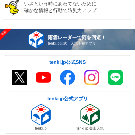
いざという時にあわてないために
確かな情報と行動で防災力アップ
雨雲レーダーで雨を回避！
tenki.jp公式 天気予報アプリ
tenki.jp公式SNS
tenki.jp公式アプリ
tenki.jp
tenki.jp 登山天気