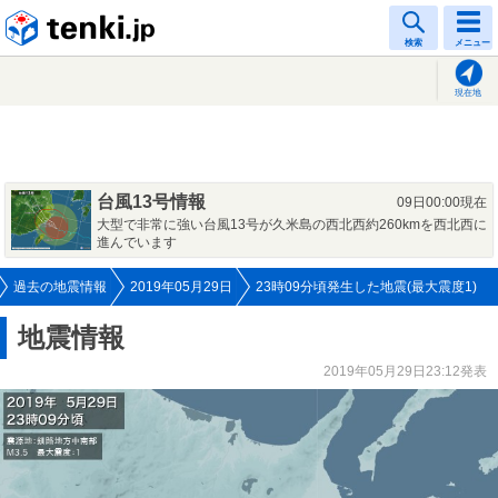
tenki.jp
検索
メニュー
現在地
台風13号情報
09日00:00現在
大型で非常に強い台風13号が久米島の西北西約260kmを西北西に
進んでいます
過去の地震情報
2019年05月29日
23時09分頃発生した地震(最大震度1)
地震情報
2019年05月29日23:12発表