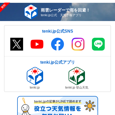
雨雲レーダーで雨を回避！
tenki.jp公式 天気予報アプリ
tenki.jp公式SNS
tenki.jp公式アプリ
tenki.jp
tenki.jp 登山天気