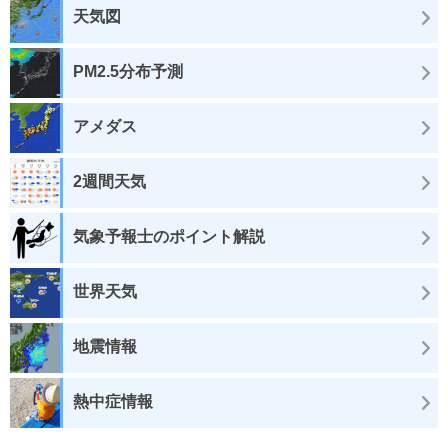
天気図
PM2.5分布予測
アメダス
2週間天気
気象予報士のポイント解説
世界天気
地震情報
熱中症情報