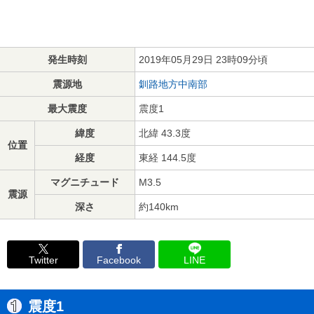
発生時刻
2019年05月29日 23時09分頃
震源地
釧路地方中南部
最大震度
震度1
緯度
北緯 43.3度
位置
経度
東経 144.5度
マグニチュード
M3.5
震源
深さ
約140km
Twitter
Facebook
LINE
震度1