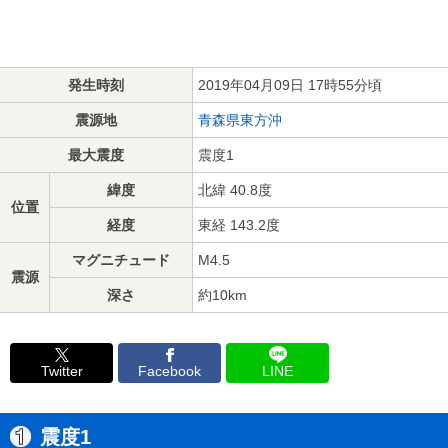
発生時刻
2019年04月09日 17時55分頃
震源地
青森県東方沖
最大震度
震度1
緯度
北緯 40.8度
位置
経度
東経 143.2度
マグニチュード
M4.5
震源
深さ
約10km
Twitter
Facebook
LINE
震度1