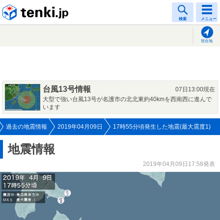
tenki.jp
検索
メニュー
現在地
台風13号情報
07日13:00現在
大型で強い台風13号が名護市の北北東約40kmを西南西に進んで
います
過去の地震情報
2019年04月09日
17時55分頃発生した地震(最大震度1)
地震情報
2019年04月09日17:58発表