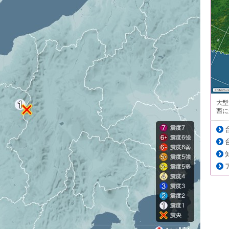
大型
西に