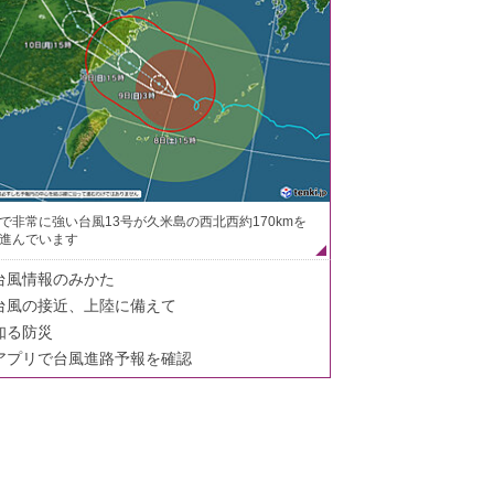
で非常に強い台風13号が久米島の西北西約170kmを
進んでいます
台風情報のみかた
台風の接近、上陸に備えて
知る防災
アプリで台風進路予報を確認