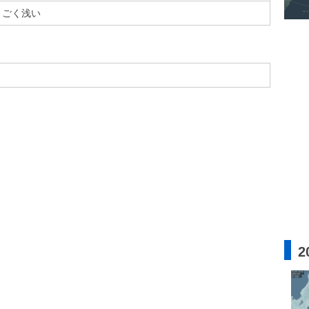
ごく浅い
2