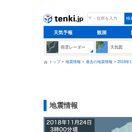
tenki.jp
検
天気予報
観測
雨雲レーダー
天気図
トップ
地震情報
過去の地震情報
2018年
地震情報