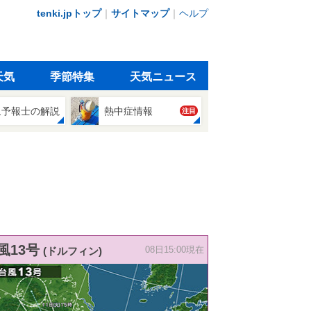
tenki.jpトップ
｜
サイトマップ
｜
ヘルプ
天気
季節特集
天気ニュース
象予報士の解説
熱中症情報
注目
風13号
(ドルフィン)
08日15:00現在