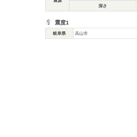
震源
深さ
震度1
岐阜県
高山市