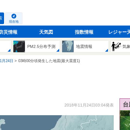
索
現在地
防災情報
天気図
指数情報
レジャー
PM2.5分布予測
地震情報
気
11月24日
03時00分頃発生した地震(最大震度1)
台
2018年11月24日03:04発表