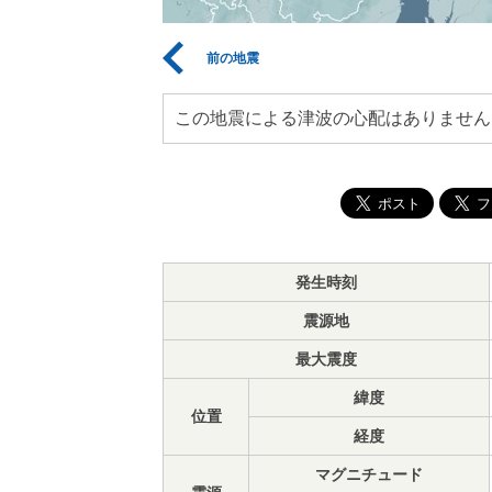
前の地震
この地震による津波の心配はありません
発生時刻
震源地
最大震度
緯度
位置
経度
マグニチュード