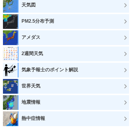
天気図
PM2.5分布予測
アメダス
2週間天気
気象予報士のポイント解説
世界天気
地震情報
熱中症情報