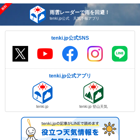
雨雲レーダーで雨を回避！
tenki.jp公式 天気予報アプリ
tenki.jp公式SNS
tenki.jp公式アプリ
tenki.jp
tenki.jp 登山天気