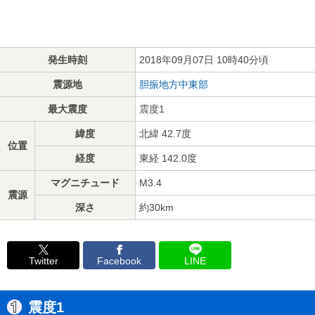
発生時刻
2018年09月07日 10時40分頃
震源地
胆振地方中東部
最大震度
震度1
緯度
北緯 42.7度
位置
経度
東経 142.0度
マグニチュード
M3.4
震源
深さ
約30km
Twitter
Facebook
LINE
震度1