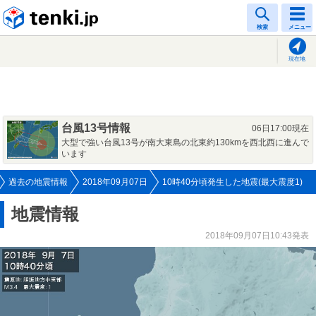
tenki.jp
検索
メニュー
現在地
台風13号情報
06日17:00現在
大型で強い台風13号が南大東島の北東約130kmを西北西に進んで
います
過去の地震情報
2018年09月07日
10時40分頃発生した地震(最大震度1)
地震情報
2018年09月07日10:43発表